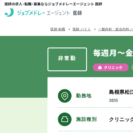
医師の求人・転職・募集ならジョブメドレーエージェント 医師
医師 転職
医師 バイト
一般内科・総合内科 
毎週月～金
非常勤
クリニック
島根県松
勤務地
3835
クリニッ
施設種別