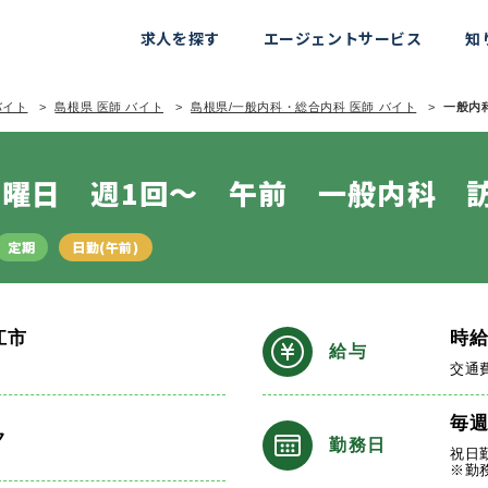
求人を探す
エージェントサービス
知
バイト
島根県 医師 バイト
島根県/一般内科・総合内科 医師 バイト
一般内科
曜日 週1回～ 午前 一般内科 
定期
日勤(午前)
江市
時
給与
交通
毎
ク
勤務日
祝日
※勤