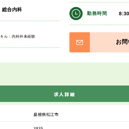
・総合内科
8:3
勤務時間
スキル：内科外来経験
お問
求人詳細
島根県松江市
3835