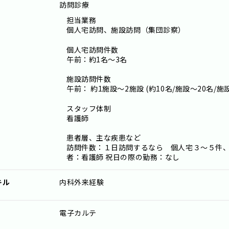
訪問診療
担当業務
個人宅訪問、施設訪問（集団診察）
個人宅訪問件数
午前：約1名～3名
施設訪問件数
午前： 約1施設～2施設 (約10名/施設～20名/施設
スタッフ体制
看護師
患者層、主な疾患など
訪問件数：１日訪問するなら 個人宅３〜５件、
者：看護師 祝日の際の勤務：なし
キル
内科外来経験
電子カルテ