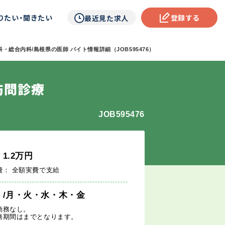
りたい・聞きたい
登録する
最近見た求人
・総合内科/島根県の医師 バイト情報詳細（JOB595476）
訪問診療
JOB595476
給
1.2
万円
費： 全額実費で支給
週
/月・火・水・木・金
勤務なし。
務期間はまでとなります。