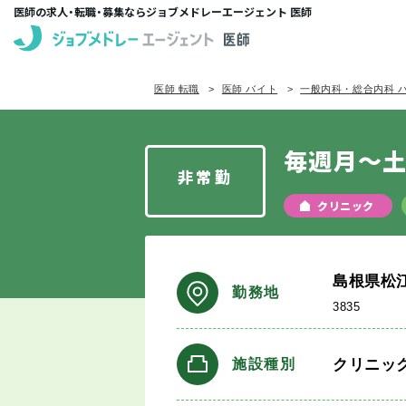
医師の求人・転職・募集ならジョブメドレーエージェント 医師
医師 転職
医師 バイト
一般内科・総合内科 
毎週月～土
非常勤
クリニック
島根県松
勤務地
3835
クリニッ
施設種別