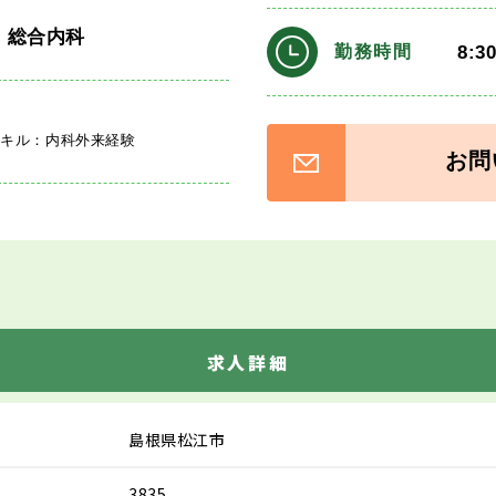
・総合内科
8:3
勤務時間
スキル：内科外来経験
お問
求人詳細
島根県松江市
3835