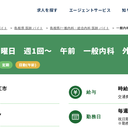
求人を探す
エージェントサービス
知
バイト
島根県 医師 バイト
島根県/一般内科・総合内科 医師 バイト
一般内科
曜日 週1回～ 午前 一般内科 
定期
日勤(午前)
江市
時
給与
交通
毎
ク
勤務日
祝日
※勤