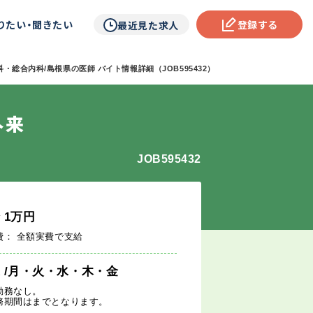
りたい・聞きたい
登録する
最近見た求人
・総合内科/島根県の医師 バイト情報詳細（JOB595432）
外来
JOB595432
給
1
万円
費： 全額実費で支給
週
/月・火・水・木・金
勤務なし。
務期間はまでとなります。