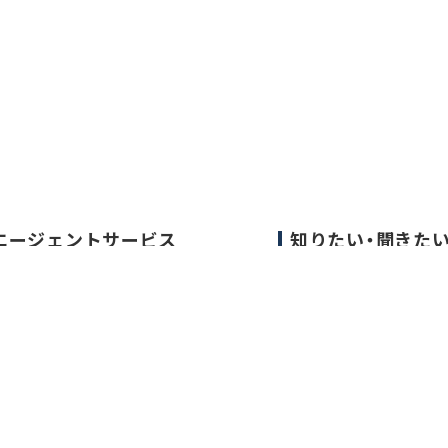
エージェントサービス
知りたい・聞きた
エージェントサービスTOP
転職成功事例
サービスの流れ
医師の転職マニュア
キャリアアドバイザー紹介
データで見る医師の
医師の求人・転職Q&A
医師に役立つ取材記
大学医局紹介