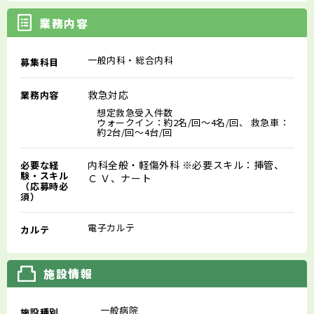
業務内容
一般内科・総合内科
募集科目
救急対応
業務内容
想定救急受入件数
ウォークイン：約2名/回～4名/回、 救急車：
約2台/回～4台/回
内科全般・軽傷外科 ※必要スキル：挿管、
必要な経
験・スキル
Ｃ Ｖ、ナート
（応募時必
須）
電子カルテ
カルテ
施設情報
一般病院
施設種別