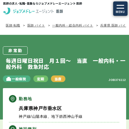
医師の求人・転職・募集ならジョブメドレーエージェント 医師
MENU
医師 転職
医師 バイト
一般内科・総合内科 バイト
兵庫県 医師 バイ
求人を探す
常勤の求人
非常勤
定期非常勤の求人
毎週日曜日祝日 月１回～ 当直 一般内科・一
般外科 救急対応
特集から探す
一般病院
定期
当直
JOB376112
エージェントサービス
勤務地
エージェントサービスTOP
兵庫県神戸市垂水区
神戸線/山陽本線、地下鉄西神山手線
サービスの流れ
施設種別