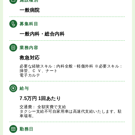
キャリアアドバイザー紹介
一般病院
医師の求人・転職Q&A
募集科目
一般内科・総合内科
知りたい・聞きたい
業務内容
転職成功事例
救急対応
必要な経験スキル：内科全般・軽傷外科 ※必要スキル：
医師の転職マニュアル
挿管、Ｃ Ｖ、ナート
電子カルテ
データで見る医師の平均年収
給与
7.5
万円
1回あたり
医師に役立つ取材記事
交通費： 全額実費で支給
タクシー支給不可自家用車は高速代支給いたします。駐
車場有。
大学医局紹介
勤務日