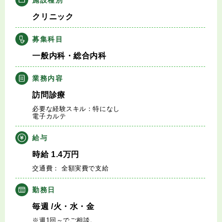
キャリアアドバイザー紹介
クリニック
医師の求人・転職Q&A
募集科目
一般内科・総合内科
知りたい・聞きたい
業務内容
転職成功事例
訪問診療
必要な経験スキル：特になし
医師の転職マニュアル
電子カルテ
給与
データで見る医師の平均年収
時給
1.4
万円
交通費： 全額実費で支給
医師に役立つ取材記事
勤務日
大学医局紹介
毎週
/火・水・金
※週1回～でご相談。