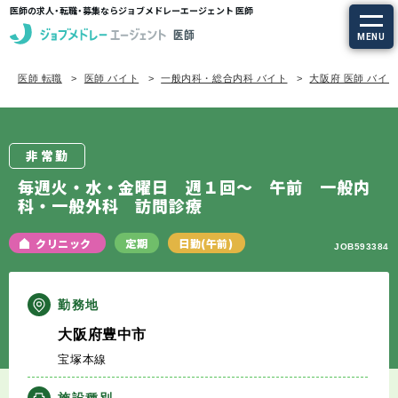
医師の求人・転職・募集ならジョブメドレーエージェント 医師
MENU
医師 転職
医師 バイト
一般内科・総合内科 バイト
大阪府 医師 バイ
求人を探す
常勤の求人
非常勤
定期非常勤の求人
毎週火・水・金曜日 週１回～ 午前 一般内
科・一般外科 訪問診療
特集から探す
クリニック
定期
日勤(午前)
JOB593384
エージェントサービス
勤務地
エージェントサービスTOP
大阪府豊中市
宝塚本線
サービスの流れ
施設種別