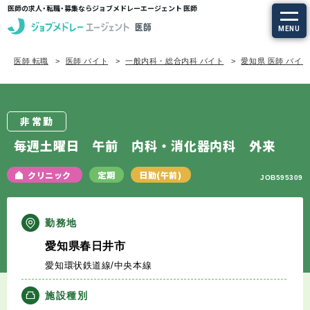
医師の求人・転職・募集ならジョブメドレーエージェント 医師
MENU
医師 転職
医師 バイト
一般内科・総合内科 バイト
愛知県 医師 バイ
求人を探す
常勤の求人
非常勤
定期非常勤の求人
毎週土曜日 午前 内科・消化器内科 外来
特集から探す
クリニック
定期
日勤(午前)
JOB595309
エージェントサービス
勤務地
愛知県春日井市
エージェントサービスTOP
愛知環状鉄道線/中央本線
サービスの流れ
施設種別