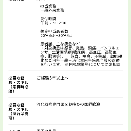
担当業務
一般外来業務
受付時間
午前：～12:30
想定担当患者数
20名/回～30名/回
患者層、主な疾患など
・対象疾患は感冒、発熱、頭痛、インフルエ
ンザ、生活習慣病(糖尿病、高血圧、高脂血
症、肥満等)、 貧血、喘息、不整脈、動脈硬
化など内科一般＋消化器内科疾患全般の診療
を行います。 ※内視鏡業務については応相談
ご経験5年以上～
必要な経
験・スキル
（応募時必
須）
消化器病専門医をお持ちの医師歓迎
必要な経
験・スキル
（あれば尚
可）
電子カルテ