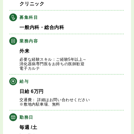
クリニック
キャリアアドバイザー紹介
募集科目
医師の求人・転職Q&A
一般内科・総合内科
知りたい・聞きたい
業務内容
外来
転職成功事例
必要な経験スキル：ご経験5年以上～
消化器病専門医をお持ちの医師歓迎
電子カルテ
医師の転職マニュアル
給与
データで見る医師の平均年収
日給
6
万円
交通費： 詳細はお問い合わせください
医師に役立つ取材記事
※敷地内駐車場、無料
勤務日
大学医局紹介
毎週
/土