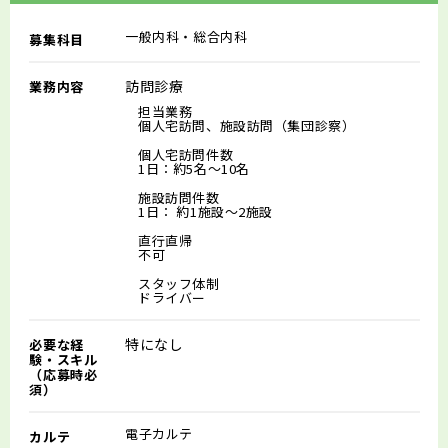
一般内科・総合内科
募集科目
訪問診療
業務内容
担当業務
個人宅訪問、施設訪問（集団診察）
個人宅訪問件数
1日：約5名～10名
施設訪問件数
1日： 約1施設～2施設
直行直帰
不可
スタッフ体制
ドライバー
特になし
必要な経
験・スキル
（応募時必
須）
電子カルテ
カルテ