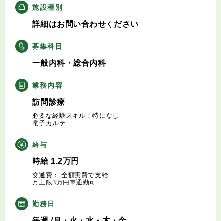
施設種別
キャリアアドバイザー紹介
詳細はお問い合わせください
医師の求人・転職Q&A
募集科目
一般内科・総合内科
知りたい・聞きたい
業務内容
転職成功事例
訪問診療
医師の転職マニュアル
必要な経験スキル：特になし
電子カルテ
データで見る医師の平均年収
給与
時給
1.2
万円
医師に役立つ取材記事
交通費： 全額実費で支給
月上限3万円車通勤可
大学医局紹介
勤務日
毎週
/月・火・水・木・金