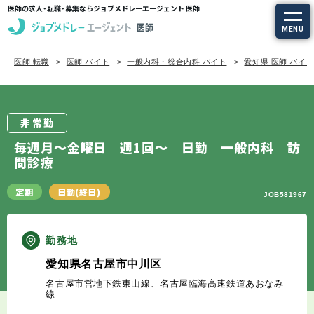
医師の求人・転職・募集ならジョブメドレーエージェント 医師
MENU
医師 転職
医師 バイト
一般内科・総合内科 バイト
愛知県 医師 バイ
求人を探す
常勤の求人
非常勤
定期非常勤の求人
毎週月～金曜日 週1回～ 日勤 一般内科 訪
問診療
特集から探す
定期
日勤(終日)
JOB581967
エージェントサービス
勤務地
エージェントサービスTOP
愛知県名古屋市中川区
名古屋市営地下鉄東山線、名古屋臨海高速鉄道あおなみ
サービスの流れ
線