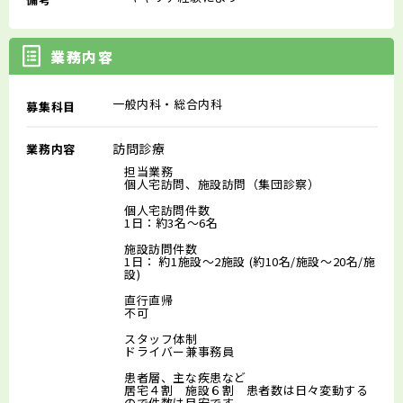
業務内容
一般内科・総合内科
募集科目
訪問診療
業務内容
担当業務
個人宅訪問、施設訪問（集団診察）
個人宅訪問件数
1日：約3名～6名
施設訪問件数
1日： 約1施設～2施設 (約10名/施設～20名/施
設)
直行直帰
不可
スタッフ体制
ドライバー兼事務員
患者層、主な疾患など
居宅４割 施設６割 患者数は日々変動する
ので件数は目安です。