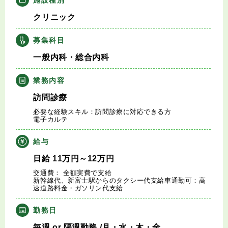
キャリアアドバイザー紹介
クリニック
医師の求人・転職Q&A
募集科目
一般内科・総合内科
知りたい・聞きたい
業務内容
転職成功事例
訪問診療
必要な経験スキル：訪問診療に対応できる方
医師の転職マニュアル
電子カルテ
給与
データで見る医師の平均年収
日給
11
万円
～12
万円
交通費： 全額実費で支給
医師に役立つ取材記事
新幹線代、新富士駅からのタクシー代支給車通勤可：高
速道路料金・ガソリン代支給
大学医局紹介
勤務日
毎週
or
隔週勤務
/月・水・木・金