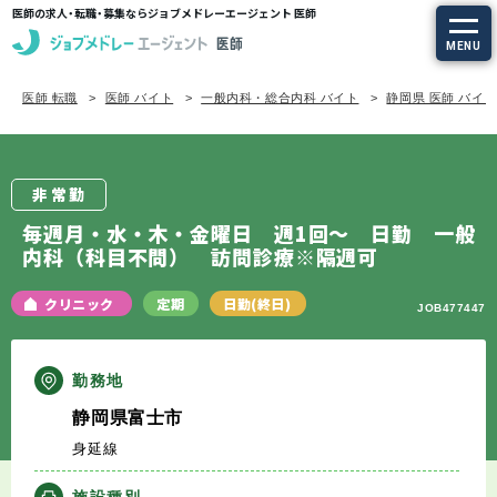
医師の求人・転職・募集ならジョブメドレーエージェント 医師
MENU
医師 転職
医師 バイト
一般内科・総合内科 バイト
静岡県 医師 バイ
求人を探す
常勤の求人
非常勤
定期非常勤の求人
毎週月・水・木・金曜日 週1回～ 日勤 一般
内科（科目不問） 訪問診療※隔週可
特集から探す
クリニック
定期
日勤(終日)
JOB477447
エージェントサービス
勤務地
エージェントサービスTOP
静岡県富士市
身延線
サービスの流れ
施設種別