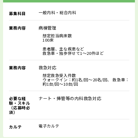
一般内科・総合内科
募集科目
病棟管理
業務内容
想定担当病床数
100床
患者層、主な疾患など
救急車・独歩併せて1～20件ほど
救急対応
業務内容
想定救急受入件数
ウォークイン：約1名/回～20名/回、 救急車：
約1台/回～10台/回
ナート・挿管等の内科救急対応
必要な経
験・スキル
（応募時必
須）
電子カルテ
カルテ