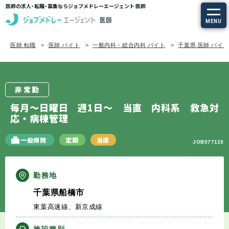
医師の求人・転職・募集ならジョブメドレーエージェント 医師
MENU
医師 転職
医師 バイト
一般内科・総合内科 バイト
千葉県 医師 バイ
求人を探す
常勤の求人
非常勤
定期非常勤の求人
毎月～日曜日 週1日～ 当直 内科系 救急対
応・病棟管理
特集から探す
一般病院
定期
当直
JOB577115
エージェントサービス
勤務地
エージェントサービスTOP
千葉県船橋市
東葉高速線、新京成線
サービスの流れ
施設種別