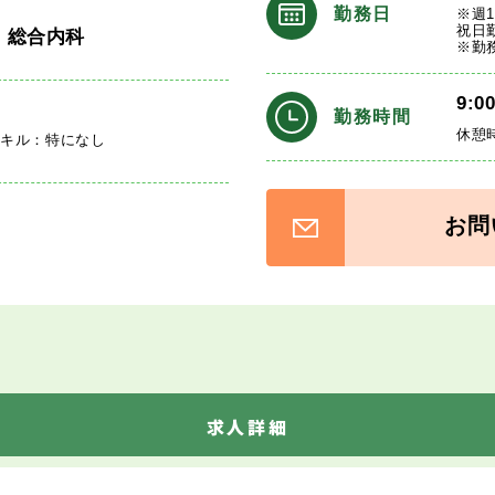
勤務日
※週
祝日
・総合内科
※勤
9:0
勤務時間
休憩
スキル：特になし
お問
求人詳細