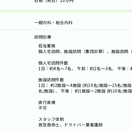
日給（終日）10万円
一般内科・総合内科
訪問診療
担当業務
個人宅訪問、施設訪問（集団診察）、施設訪問
個人宅訪問件数
1日：約4名～7名、 午前：約2名～3名、 午後：
施設訪問件数
1日： 約2施設～4施設 (約10名/施設～15名/施設)
名/施設) 、 午後： 約1施設～2施設 (約10名/施設
直行直帰
不可
スタッフ体制
救急救命士、ドライバー兼看護師