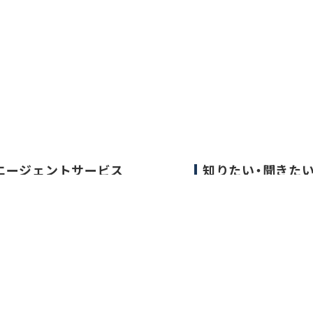
エージェントサービス
知りたい・聞きた
エージェントサービスTOP
転職成功事例
サービスの流れ
医師の転職マニュア
キャリアアドバイザー紹介
データで見る医師の
医師の求人・転職Q&A
医師に役立つ取材記
大学医局紹介