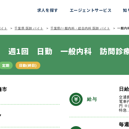
求人を探す
エージェントサービス
知
バイト
千葉県 医師 バイト
千葉県/一般内科・総合内科 医師 バイト
一般内科
 週1回 日勤 一般内科 訪問診
定期
日勤(終日)
日
橋市
交通
給与
電車
円 
特急
ク
毎