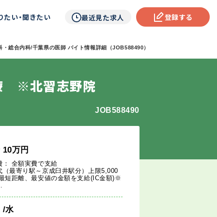
りたい・聞きたい
登録する
最近見た求人
・総合内科/千葉県の医師 バイト情報詳細（JOB588490）
療 ※北習志野院
JOB588490
給
10
万円
費： 全額実費で支給
代（最寄り駅～京成臼井駅分）上限5,000
※最短距離、最安値の金額を支給(IC金額)※
…
週
/水