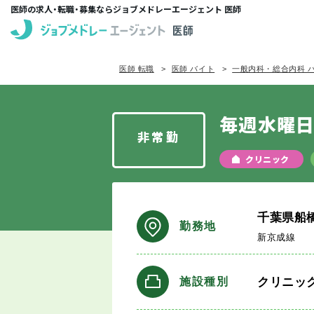
医師の求人・転職・募集ならジョブメドレーエージェント 医師
医師 転職
医師 バイト
一般内科・総合内科 
毎週水曜日
非常勤
クリニック
千葉県船
勤務地
新京成線
クリニッ
施設種別