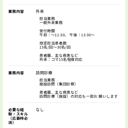
外来
業務内容
担当業務
一般外来業務
受付時間
午前：～11:30、 午後：13:30～
想定担当患者数
15名/回～30名/回
患者層、主な疾患など
外来：コマ15名程度対応
訪問診療
業務内容
担当業務
施設訪問（集団診察）
患者層、主な疾患など
訪問診療（施設）の対応も一部お 願いします
なし
必要な経
験・スキル
（応募時必
須）