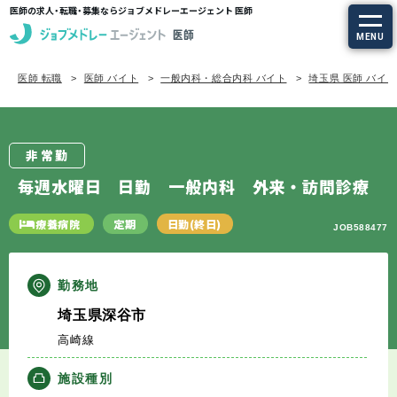
医師の求人・転職・募集ならジョブメドレーエージェント 医師
MENU
医師 転職
医師 バイト
一般内科・総合内科 バイト
埼玉県 医師 バイ
求人を探す
常勤の求人
非常勤
定期非常勤の求人
毎週水曜日 日勤 一般内科 外来・訪問診療
特集から探す
療養病院
定期
日勤(終日)
JOB588477
エージェントサービス
勤務地
埼玉県深谷市
エージェントサービスTOP
高崎線
サービスの流れ
施設種別