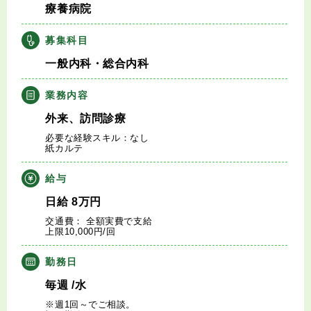
療養病院
キャリアアドバイザー紹介
募集科目
医師の求人・転職Q&A
一般内科・総合内科
知りたい・聞きたい
業務内容
外来、訪問診療
転職成功事例
必要な経験スキル：なし
紙カルテ
医師の転職マニュアル
給与
データで見る医師の平均年収
日給
8
万円
交通費： 全額実費で支給
上限10,000円/回
医師に役立つ取材記事
勤務日
大学医局紹介
毎週
/水
※週1回～でご相談。