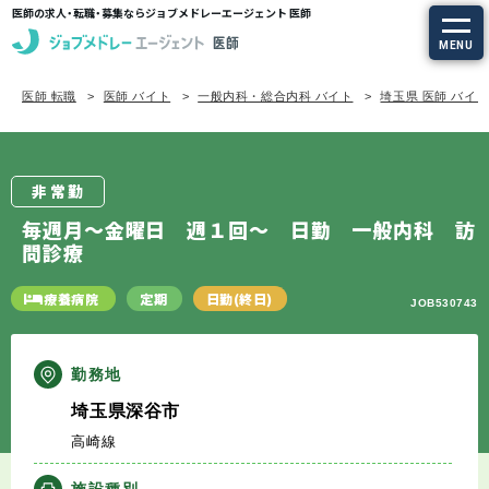
医師の求人・転職・募集ならジョブメドレーエージェント 医師
MENU
医師 転職
医師 バイト
一般内科・総合内科 バイト
埼玉県 医師 バイ
求人を探す
常勤の求人
非常勤
定期非常勤の求人
毎週月～金曜日 週１回～ 日勤 一般内科 訪
問診療
特集から探す
療養病院
定期
日勤(終日)
JOB530743
エージェントサービス
勤務地
エージェントサービスTOP
埼玉県深谷市
高崎線
サービスの流れ
施設種別