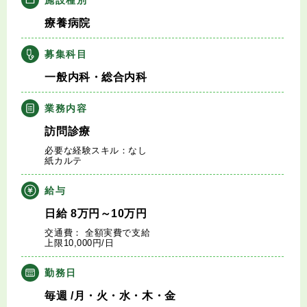
キャリアアドバイザー紹介
療養病院
医師の求人・転職Q&A
募集科目
一般内科・総合内科
知りたい・聞きたい
業務内容
転職成功事例
訪問診療
必要な経験スキル：なし
医師の転職マニュアル
紙カルテ
給与
データで見る医師の平均年収
日給
8
万円
～10
万円
交通費： 全額実費で支給
医師に役立つ取材記事
上限10,000円/日
大学医局紹介
勤務日
毎週
/月・火・水・木・金