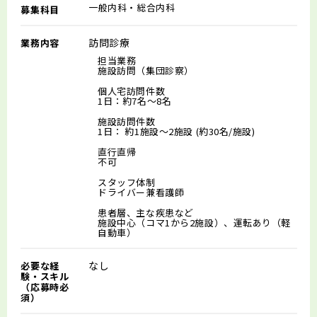
一般内科・総合内科
募集科目
訪問診療
業務内容
担当業務
施設訪問（集団診察）
個人宅訪問件数
1日：約7名～8名
施設訪問件数
1日： 約1施設～2施設 (約30名/施設)
直行直帰
不可
スタッフ体制
ドライバー兼看護師
患者層、主な疾患など
施設中心（コマ1から2施設）、運転あり（軽
自動車）
なし
必要な経
験・スキル
（応募時必
須）