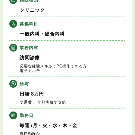
キャリアアドバイザー紹介
クリニック
医師の求人・転職Q&A
募集科目
一般内科・総合内科
知りたい・聞きたい
業務内容
転職成功事例
訪問診療
必要な経験スキル：PC操作できる方
医師の転職マニュアル
電子カルテ
給与
データで見る医師の平均年収
日給
8
万円
交通費： 全額実費で支給
医師に役立つ取材記事
勤務日
大学医局紹介
毎週
/月・火・水・木・金
祝日勤務なし。