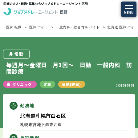
医師の求人・転職・募集ならジョブメドレーエージェント 医師
MENU
医師 転職
医師 バイト
一般内科・総合内科 バイト
北海道 医師 バイ
求人を探す
常勤の求人
非常勤
定期非常勤の求人
毎週月～金曜日 月1回～ 日勤 一般内科 訪
問診療
特集から探す
クリニック
定期
日勤(終日)
JOB595653
エージェントサービス
勤務地
エージェントサービスTOP
北海道札幌市白石区
札幌市営地下鉄東西線
サービスの流れ
施設種別