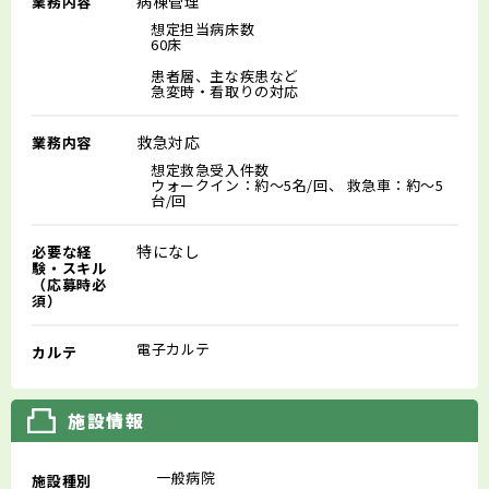
病棟管理
業務内容
想定担当病床数
60床
患者層、主な疾患など
急変時・看取りの対応
救急対応
業務内容
想定救急受入件数
ウォークイン：約～5名/回、 救急車：約～5
台/回
特になし
必要な経
験・スキル
（応募時必
須）
電子カルテ
カルテ
施設情報
一般病院
施設種別