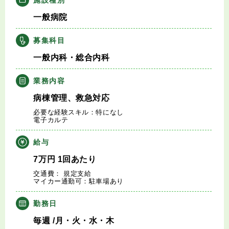
キャリアアドバイザー紹介
一般病院
医師の求人・転職Q&A
募集科目
一般内科・総合内科
知りたい・聞きたい
業務内容
転職成功事例
病棟管理、救急対応
必要な経験スキル：特になし
医師の転職マニュアル
電子カルテ
給与
データで見る医師の平均年収
7
万円
1回あたり
交通費： 規定支給
医師に役立つ取材記事
マイカー通勤可：駐車場あり
大学医局紹介
勤務日
毎週
/月・火・水・木