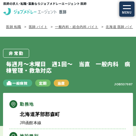
医師の求人・転職・募集ならジョブメドレーエージェント 医師
MENU
医師 転職
医師 バイト
一般内科・総合内科 バイト
北海道 医師 バイ
求人を探す
常勤の求人
非常勤
定期非常勤の求人
毎週月～木曜日 週1回～ 当直 一般内科 病
棟管理・救急対応
特集から探す
一般病院
定期
当直
JOB537087
エージェントサービス
勤務地
エージェントサービスTOP
北海道茅部郡森町
JR函館本線
サービスの流れ
施設種別