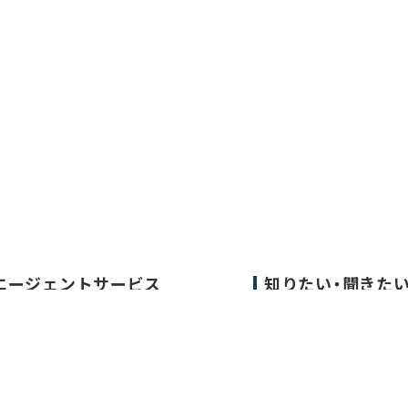
エージェントサービス
知りたい・聞きた
エージェントサービスTOP
転職成功事例
サービスの流れ
医師の転職マニュア
キャリアアドバイザー紹介
データで見る医師の
医師の求人・転職Q&A
医師に役立つ取材記