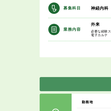
神経内科
募集科目
外来
業務内容
必要な経験
電子カルテ
勤務地