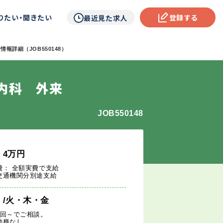
りたい・聞きたい
登録する
最近見た求人
報詳細（JOB550148）
内科 外来
JOB550148
給
4
万円
費： 全額実費で支給
交通機関分別途支給
週
/火・木・金
1回～でご相談。
勤務なし。