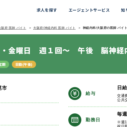
求人を探す
エージェントサービス
知
大阪府 医師 バイト
大阪府/神経内科 医師 バイト
神経内科/大阪府の医師 バイト情
木・金曜日 週１回～ 午後 脳神経
定期
日勤(午後)
日
尾市
給与
交通
公共
毎
勤務日
※週
祝日