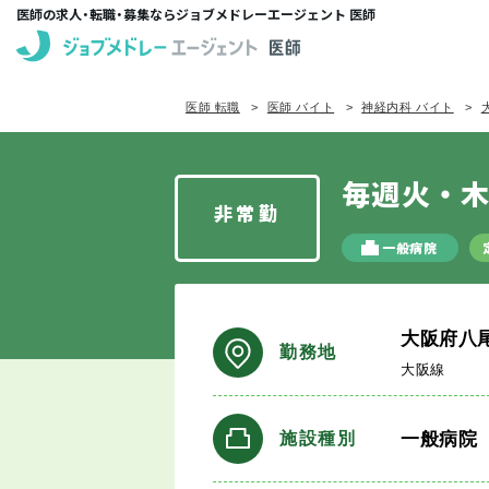
医師の求人・転職・募集ならジョブメドレーエージェント 医師
医師 転職
医師 バイト
神経内科 バイト
毎週火・
非常勤
一般病院
大阪府八
勤務地
大阪線
一般病院
施設種別