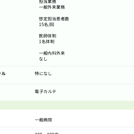
担当業務
一般外来業務
想定担当患者数
15名/回
医師体制
1名体制
一般内科外来
なし
キル
特になし
電子カルテ
一般病院