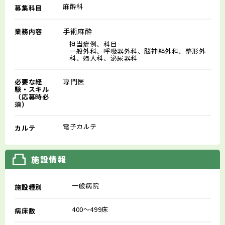
麻酔科
募集科目
手術麻酔
業務内容
担当症例、科目
一般外科、呼吸器外科、脳神経外科、整形外
科、婦人科、泌尿器科
専門医
必要な経
験・スキル
（応募時必
須）
電子カルテ
カルテ
施設情報
一般病院
施設種別
400～499床
病床数