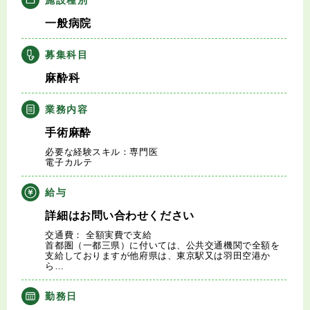
キャリアアドバイザー紹介
一般病院
医師の求人・転職Q&A
募集科目
麻酔科
知りたい・聞きたい
業務内容
転職成功事例
手術麻酔
必要な経験スキル：専門医
医師の転職マニュアル
電子カルテ
給与
データで見る医師の平均年収
詳細はお問い合わせください
交通費： 全額実費で支給
医師に役立つ取材記事
首都圏（一都三県）に付いては、公共交通機関で全額を
支給しておりますが他府県は、東京駅又は羽田空港か
ら…
大学医局紹介
勤務日