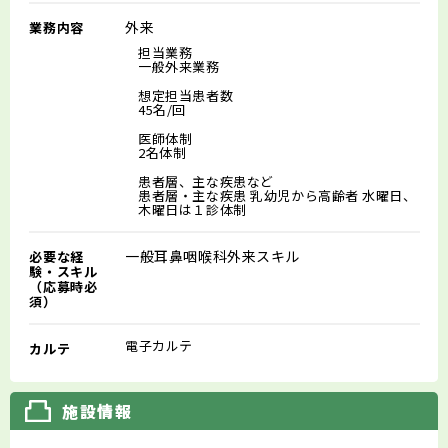
外来
業務内容
担当業務
一般外来業務
想定担当患者数
45名/回
医師体制
2名体制
患者層、主な疾患など
患者層・主な疾患 乳幼児から高齢者 水曜日、
木曜日は１診体制
一般耳鼻咽喉科外来スキル
必要な経
験・スキル
（応募時必
須）
電子カルテ
カルテ
施設情報