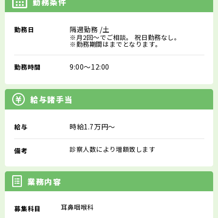
勤務条件
隔週勤務
/土
勤務日
※月2回～でご相談。 祝日勤務なし。
※勤務期間はまでとなります。
9:00～12:00
勤務時間
給与諸手当
時給1.7万円～
給与
診察人数により増額致します
備考
業務内容
耳鼻咽喉科
募集科目