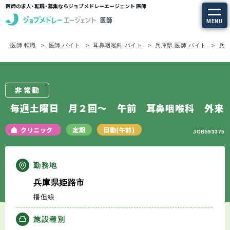
医師の求人・転職・募集ならジョブメドレーエージェント 医師
MENU
医師 転職
医師 バイト
耳鼻咽喉科 バイト
兵庫県 医師 バイト
兵庫
求人を探す
常勤の求人
非常勤
定期非常勤の求人
毎週土曜日 月２回～ 午前 耳鼻咽喉科 外来
特集から探す
クリニック
定期
日勤(午前)
JOB593375
エージェントサービス
勤務地
兵庫県姫路市
エージェントサービスTOP
播但線
サービスの流れ
施設種別