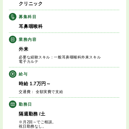
クリニック
キャリアアドバイザー紹介
募集科目
医師の求人・転職Q&A
耳鼻咽喉科
知りたい・聞きたい
業務内容
外来
転職成功事例
必要な経験スキル：一般耳鼻咽喉科外来スキル
電子カルテ
医師の転職マニュアル
給与
データで見る医師の平均年収
時給
1.7
万円
～
交通費： 全額実費で支給
医師に役立つ取材記事
勤務日
大学医局紹介
隔週勤務
/土
※月2回～でご相談。
祝日勤務なし。