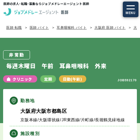
医師の求人・転職・募集ならジョブメドレーエージェント 医師
MENU
医師 転職
医師 バイト
耳鼻咽喉科 バイト
大阪府 医師 バイト
大阪
求人を探す
常勤の求人
非常勤
定期非常勤の求人
毎週木曜日 午前 耳鼻咽喉科 外来
特集から探す
クリニック
定期
日勤(午前)
JOB592170
エージェントサービス
勤務地
大阪府大阪市都島区
エージェントサービスTOP
京阪本線/大阪環状線/JR東西線/片町線/長堀鶴見緑地線
サービスの流れ
施設種別