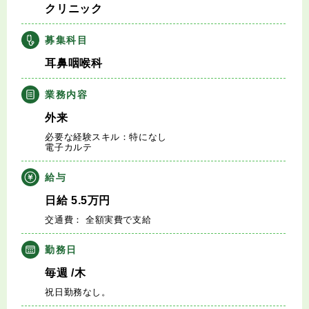
クリニック
キャリアアドバイザー紹介
募集科目
医師の求人・転職Q&A
耳鼻咽喉科
知りたい・聞きたい
業務内容
外来
転職成功事例
必要な経験スキル：特になし
電子カルテ
医師の転職マニュアル
給与
データで見る医師の平均年収
日給
5.5
万円
交通費： 全額実費で支給
医師に役立つ取材記事
勤務日
大学医局紹介
毎週
/木
祝日勤務なし。