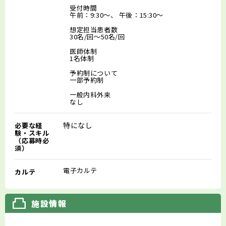
受付時間
午前：9:30～、 午後：15:30～
想定担当患者数
30名/回～50名/回
医師体制
1名体制
予約制について
一部予約制
一般内科外来
なし
特になし
必要な経
験・スキル
（応募時必
須）
電子カルテ
カルテ
施設情報