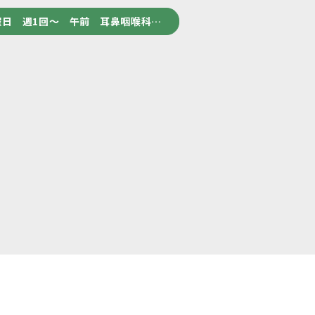
日 週1回～ 午前 耳鼻咽喉科…