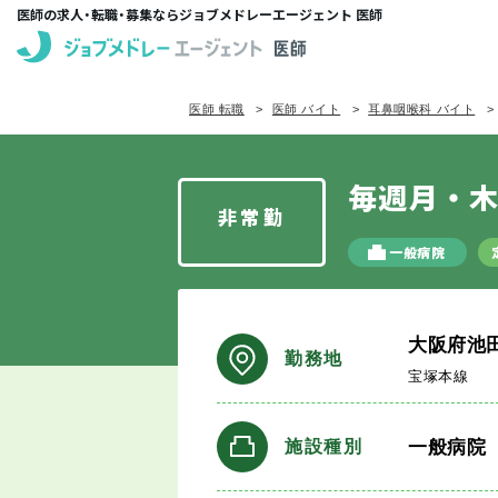
医師の求人・転職・募集ならジョブメドレーエージェント 医師
医師 転職
医師 バイト
耳鼻咽喉科 バイト
毎週月・木
非常勤
一般病院
大阪府池
勤務地
宝塚本線
一般病院
施設種別