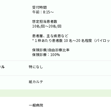
受付時間
午前：8:15～
想定担当患者数
10名/回～20名/回
患者層、主な疾患など
*１枠あたり患者数 10 名～20 名程度（パイ
保険診療/自由診療比率
保険診療：100%
キル
特になし
紙カルテ
一般病院