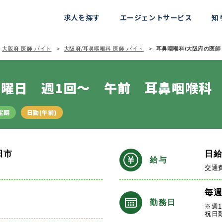
求人を探す
エージェントサービス
知
大阪府 医師 バイト
大阪府/耳鼻咽喉科 医師 バイト
耳鼻咽喉科/大阪府の医師 
曜日 週1回～ 午前 耳鼻咽喉科
定期
日勤(午前)
田市
日
給与
交通
毎
勤務日
※週
祝日