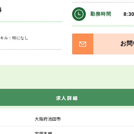
科
8:3
勤務時間
スキル：特になし
お問
求人詳細
大阪府池田市
宝塚本線