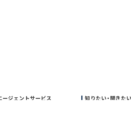
エージェントサービス
知りたい・聞きた
エージェントサービスTOP
転職成功事例
サービスの流れ
医師の転職マニュア
キャリアアドバイザー紹介
データで見る医師の