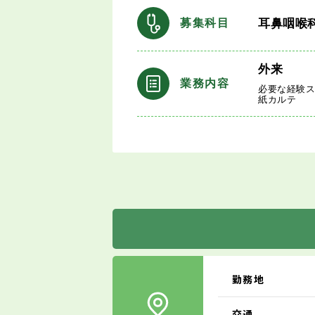
耳鼻咽喉
募集科目
外来
業務内容
必要な経験
紙カルテ
勤務地
交通