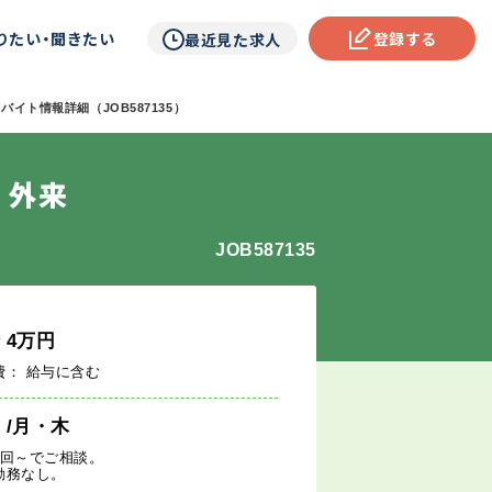
りたい・聞きたい
登録する
最近見た求人
バイト情報詳細（JOB587135）
 外来
JOB587135
給
4
万円
費： 給与に含む
週
/月・木
1回～でご相談。
勤務なし。