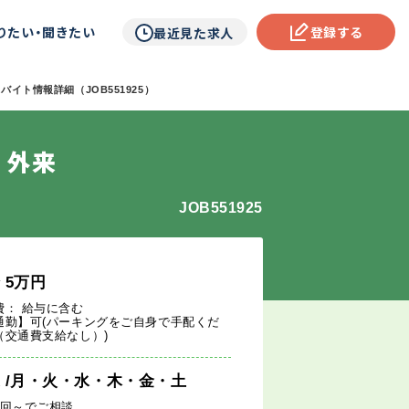
りたい・聞きたい
登録する
最近見た求人
バイト情報詳細（JOB551925）
 外来
JOB551925
給
5
万円
費： 給与に含む
通勤】可(パーキングをご自身で手配くだ
（交通費支給なし）)
週
/月・火・水・木・金・土
1回～でご相談。