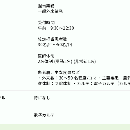
担当業務
一般外来業務
受付時間
午前：9:30～12:30
想定担当患者数
30名/回～50名/回
医師体制
2名体制 (常勤1名) (非常勤1名)
患者層、主な疾患など
・外来数：30～50 名程度/コマ ・主要疾患：
察体制：２診体制 ・カルテ：電子カルテ（カル
キル
特になし
電子カルテ