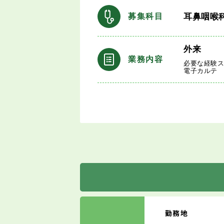
耳鼻咽喉
募集科目
外来
業務内容
必要な経験
電子カルテ
勤務地