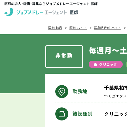
医師の求人・転職・募集ならジョブメドレーエージェント 医師
医師 転職
医師 バイト
耳鼻咽喉科 バイト
毎週月～土
非常勤
クリニック
千葉県柏
勤務地
つくばエク
クリニッ
施設種別