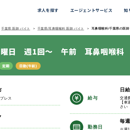
求人を探す
エージェントサービス
知
千葉県 医師 バイト
千葉県/耳鼻咽喉科 医師 バイト
耳鼻咽喉科/千葉県の医師 
曜日 週1回～ 午前 耳鼻咽喉科
定期
日勤(午前)
日
市
給与
交通
スプレス
【車
さい
ク
毎
勤務日
※週