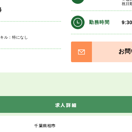
祝日
科
9:3
勤務時間
スキル：特になし
お問
求人詳細
千葉県柏市