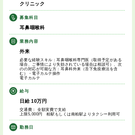
クリニック
キャリアアドバイザー紹介
募集科目
医師の求人・転職Q&A
耳鼻咽喉科
知りたい・聞きたい
業務内容
外来
転職成功事例
必要な経験スキル：耳鼻咽喉科専門医（取得予定がある
場合、ご事情により失効されている場合は相談可）、次
のの対応が可能な方：耳鼻科外来（舌下免疫療法を含
医師の転職マニュアル
む）・電子カルテ操作
電子カルテ
データで見る医師の平均年収
給与
日給
10
万円
医師に役立つ取材記事
交通費： 全額実費で支給
上限5,000円 柏駅もしくは南柏駅よりタクシー利用可
大学医局紹介
勤務日