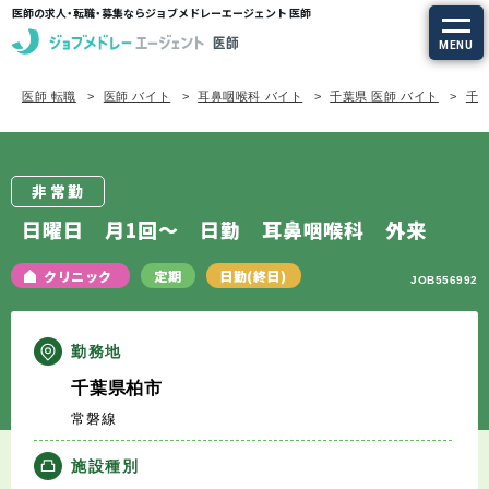
医師の求人・転職・募集ならジョブメドレーエージェント 医師
MENU
医師 転職
医師 バイト
耳鼻咽喉科 バイト
千葉県 医師 バイト
千葉
求人を探す
常勤の求人
非常勤
定期非常勤の求人
日曜日 月1回～ 日勤 耳鼻咽喉科 外来
特集から探す
クリニック
定期
日勤(終日)
JOB556992
エージェントサービス
勤務地
千葉県柏市
エージェントサービスTOP
常磐線
サービスの流れ
施設種別