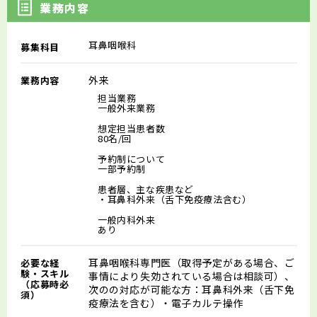
業務内容
耳鼻咽喉科
募集科目
外来
業務内容
担当業務
一般外来業務
想定担当患者数
80名/回
予約制について
一部予約制
患者層、主な疾患など
・耳鼻科外来（舌下免疫療法含む）
一般内科外来
あり
耳鼻咽喉科専門医（取得予定がある場合、ご
必要な経
験・スキル
事情により失効されている場合は相談可）、
（応募時必
次のの対応が可能な方：耳鼻科外来（舌下免
須）
疫療法を含む）・電子カルテ操作