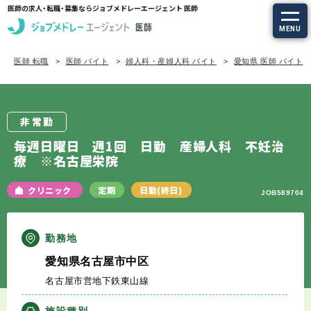
医師の求人・転職・募集ならジョブメドレーエージェント 医師
MENU
医師 転職
医師 バイト
婦人科・産婦人科 バイト
愛知県 医師 バイト
求人を探す
常勤の求人
非常勤
定期非常勤の求人
毎週日曜日 週1回 日勤 産婦人科 不妊治
療 ※名古屋栄院
特集から探す
クリニック
定期
日勤(終日)
JOB589704
エージェントサービス
勤務地
エージェントサービスTOP
愛知県名古屋市中区
名古屋市営地下鉄東山線
サービスの流れ
施設種別