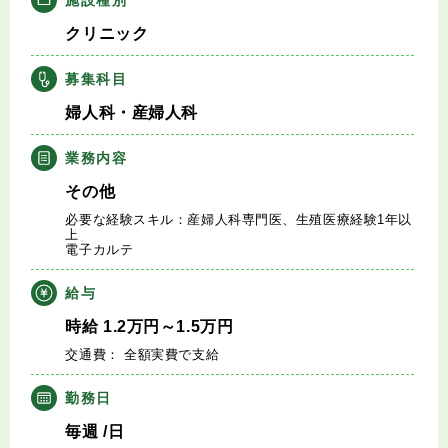
キャリアアドバイザー紹介
クリニック
医師の求人・転職Q&A
募集科目
婦人科・産婦人科
知りたい・聞きたい
業務内容
転職成功事例
その他
必要な経験スキル：産婦人科専門医、生殖医療経験1年以
医師の転職マニュアル
上
電子カルテ
データで見る医師の平均年収
給与
時給
1.2
万円
～1.5
万円
医師に役立つ取材記事
交通費： 全額実費で支給
大学医局紹介
勤務日
毎週
/日