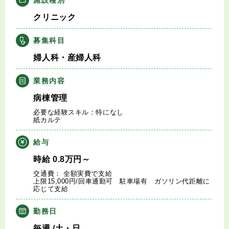
キャリアアドバイザー紹介
クリニック
医師の求人・転職Q&A
募集科目
婦人科・産婦人科
知りたい・聞きたい
業務内容
転職成功事例
病棟管理
必要な経験スキル：特になし
医師の転職マニュアル
紙カルテ
給与
データで見る医師の平均年収
時給
0.8
万円
～
交通費： 全額実費で支給
医師に役立つ取材記事
上限15,000円/回車通勤可 駐車場有 ガソリン代距離に
応じて支給
大学医局紹介
勤務日
毎週
/土・日