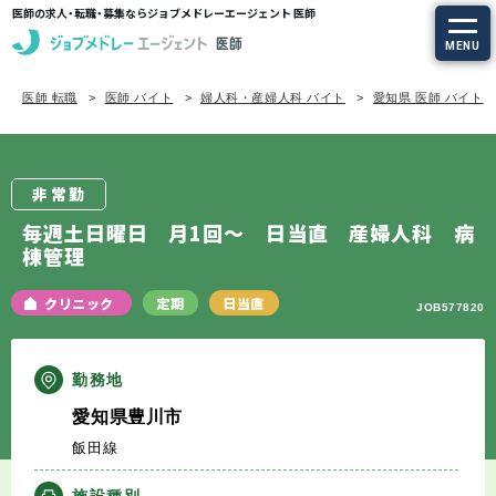
医師の求人・転職・募集ならジョブメドレーエージェント 医師
MENU
医師 転職
医師 バイト
婦人科・産婦人科 バイト
愛知県 医師 バイト
求人を探す
常勤の求人
非常勤
定期非常勤の求人
毎週土日曜日 月1回～ 日当直 産婦人科 病
棟管理
特集から探す
クリニック
定期
日当直
JOB577820
エージェントサービス
勤務地
エージェントサービスTOP
愛知県豊川市
飯田線
サービスの流れ
施設種別