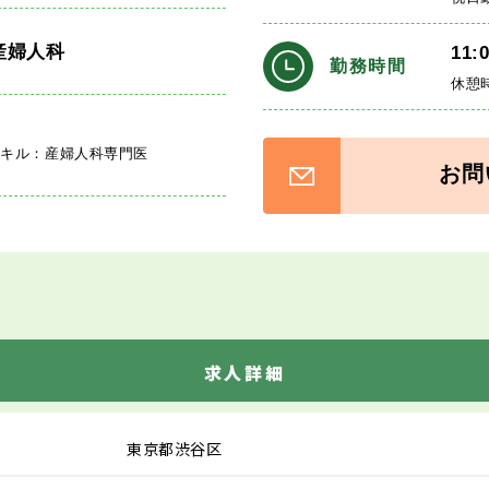
産婦人科
11:
勤務時間
休憩
スキル：産婦人科専門医
お問
求人詳細
東京都渋谷区