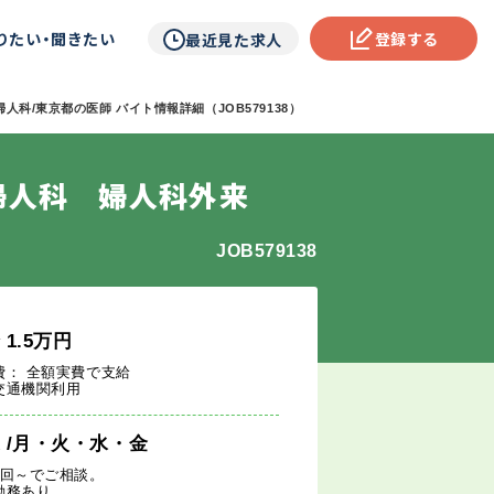
りたい・聞きたい
登録する
最近見た求人
人科/東京都の医師 バイト情報詳細（JOB579138）
婦人科 婦人科外来
JOB579138
給
1.5
万円
費： 全額実費で支給
交通機関利用
週
/月・火・水・金
1回～でご相談。
勤務あり。