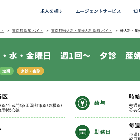
求人を探す
エージェントサービス
知
イト
東京都 医師 バイト
東京都/婦人科・産婦人科 医師 バイト
婦人科・産婦
・水・金曜日 週1回～ 夕診 産
定期
夕診・夜診
谷区
時
給与
座線/半蔵門線/田園都市線/東横線/
交通
線/副都心線
公共
毎
ク
勤務日
※週
祝日