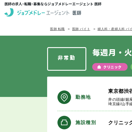
医師の求人・転職・募集ならジョブメドレーエージェント 医師
医師 転職
医師 バイト
婦人科・産婦人科 バ
毎週月・火
非常勤
クリニック
東京都渋
勤務地
井の頭線/銀
埼京線/山手
クリニッ
施設種別