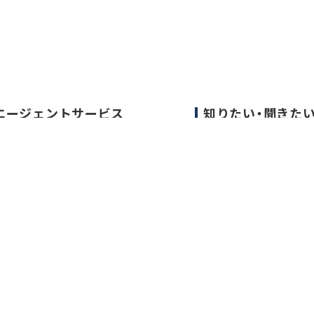
エージェントサービス
知りたい・聞きた
エージェントサービスTOP
転職成功事例
サービスの流れ
医師の転職マニュア
キャリアアドバイザー紹介
データで見る医師の
医師の求人・転職Q&A
医師に役立つ取材記
大学医局紹介