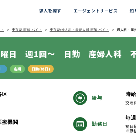
求人を探す
エージェントサービス
知
イト
東京都 医師 バイト
東京都/婦人科・産婦人科 医師 バイト
婦人科・産婦
曜日 週1回～ 日勤 産婦人科 
関
定期
日勤(終日)
谷区
時
給与
交通
毎
医療機関
勤務日
祝日
※勤