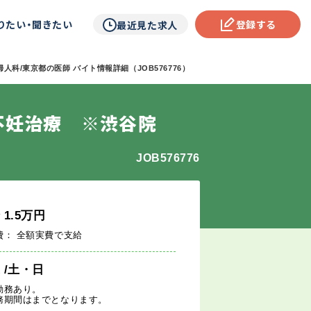
りたい・聞きたい
登録する
最近見た求人
人科/東京都の医師 バイト情報詳細（JOB576776）
不妊治療 ※渋谷院
JOB576776
給
1.5
万円
費： 全額実費で支給
週
/土・日
勤務あり。
務期間はまでとなります。