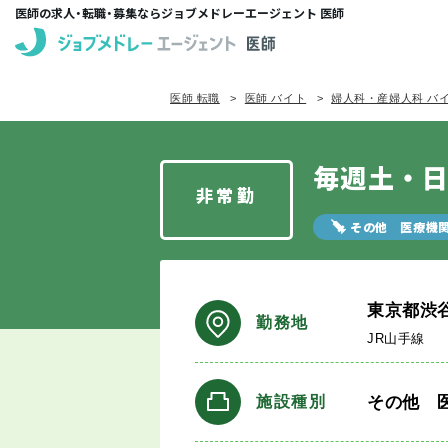
医師の求人・転職・募集ならジョブメドレーエージェント 医師
医師 転職
医師 バイト
婦人科・産婦人科 バ
毎週土・日
非常勤
その他 医療機
東京都渋
勤務地
JR山手線
その他 
施設種別