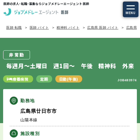
医師の求人・転職・募集ならジョブメドレーエージェント 医師
MENU
医師 転職
医師 バイト
精神科 バイト
広島県 医師 バイト
広島県/
求人を探す
常勤の求人
非常勤
定期非常勤の求人
毎週月～土曜日 週1回～ 午後 精神科 外来
特集から探す
療養病院
定期
日勤(午後)
JOB483974
エージェントサービス
勤務地
広島県廿日市市
エージェントサービスTOP
山陽本線
サービスの流れ
施設種別