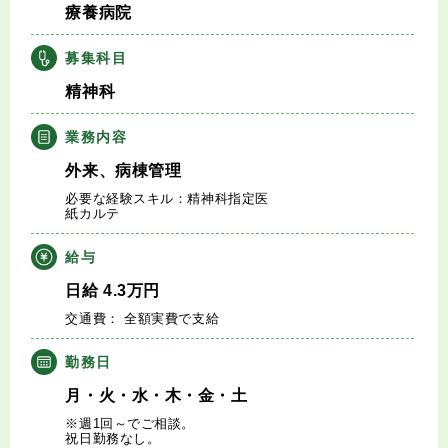
療養病院
キャリアアドバイザー紹介
募集科目
医師の求人・転職Q&A
精神科
知りたい・聞きたい
業務内容
外来、病棟管理
転職成功事例
必要な経験スキル：精神科指定医
紙カルテ
医師の転職マニュアル
給与
データで見る医師の平均年収
日給
4.3
万円
交通費： 全額実費で支給
医師に役立つ取材記事
勤務日
大学医局紹介
月・火・水・木・金・土
※週1回～でご相談。
祝日勤務なし。