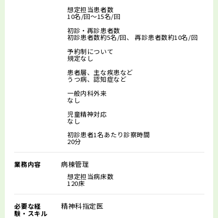
想定担当患者数
10名/回～15名/回
初診・再診患者数
初診患者数約5名/回、 再診患者数約10名/回
予約制について
規定なし
患者層、主な疾患など
うつ病、認知症など
一般内科外来
なし
児童精神対応
なし
初診患者1名あたり診察時間
20分
病棟管理
業務内容
想定担当病床数
120床
精神科指定医
必要な経
験・スキル