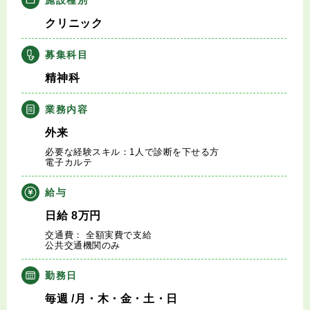
キャリアアドバイザー紹介
クリニック
医師の求人・転職Q&A
募集科目
精神科
知りたい・聞きたい
業務内容
転職成功事例
外来
必要な経験スキル：1人で診断を下せる方
医師の転職マニュアル
電子カルテ
給与
データで見る医師の平均年収
日給
8
万円
交通費： 全額実費で支給
医師に役立つ取材記事
公共交通機関のみ
大学医局紹介
勤務日
毎週
/月・木・金・土・日