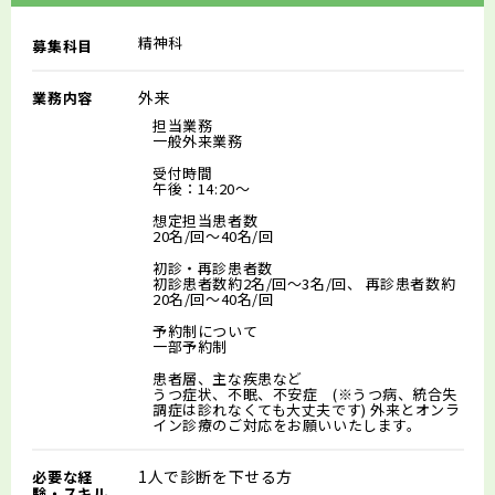
精神科
募集科目
外来
業務内容
担当業務
一般外来業務
受付時間
午後：14:20～
想定担当患者数
20名/回～40名/回
初診・再診患者数
初診患者数約2名/回～3名/回、 再診患者数約
20名/回～40名/回
予約制について
一部予約制
患者層、主な疾患など
うつ症状、不眠、不安症 (※うつ病、統合失
調症は診れなくても大丈夫です) 外来とオンラ
イン診療のご対応をお願いいたします。
1人で診断を下せる方
必要な経
験・スキル