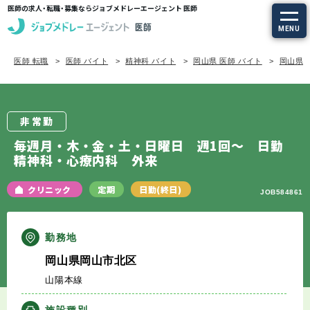
医師の求人・転職・募集ならジョブメドレーエージェント 医師
MENU
医師 転職
医師 バイト
精神科 バイト
岡山県 医師 バイト
岡山県/
求人を探す
常勤の求人
非常勤
定期非常勤の求人
毎週月・木・金・土・日曜日 週1回～ 日勤
精神科・心療内科 外来
特集から探す
クリニック
定期
日勤(終日)
JOB584861
エージェントサービス
勤務地
エージェントサービスTOP
岡山県岡山市北区
山陽本線
サービスの流れ
施設種別