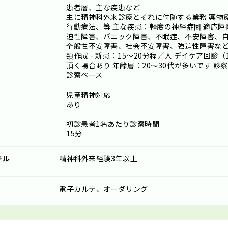
患者層、主な疾患など
主に精神科外来診療とそれに付随する業務 薬物
行動療法、等 主な疾患：軽度の神経症圏 適応障
迫性障害、パニック障害、不眠症、不安障害、
全般性不安障害、社会不安障害、強迫性障害など
類作成 - 新患：15～20分程／人 デイケア回
頂く場合あり 年齢層：20～30代が多いです 診
診察ペース
児童精神対応
あり
初診患者1名あたり診察時間
15分
キル
精神科外来経験3年以上
電子カルテ、オーダリング