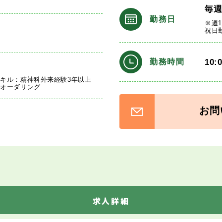
毎
勤務日
※週
祝日
10:
勤務時間
キル：精神科外来経験3年以上
、オーダリング
お問
求人詳細