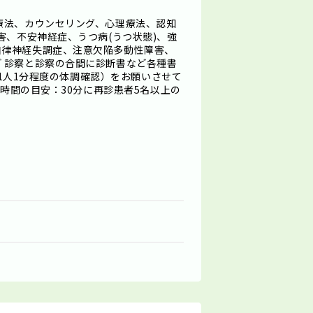
療法、カウンセリング、心理療法、認知
害、不安神経症、うつ病(うつ状態)、強
自律神経失調症、注意欠陥多動性障害、
 診察と診察の合間に診断書など各種書
診（1人1分程度の体調確認）をお願いさせて
察時間の目安：30分に再診患者5名以上の