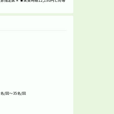
非指定医＊ ★実質時給12,150円と同等
名/回～35名/回