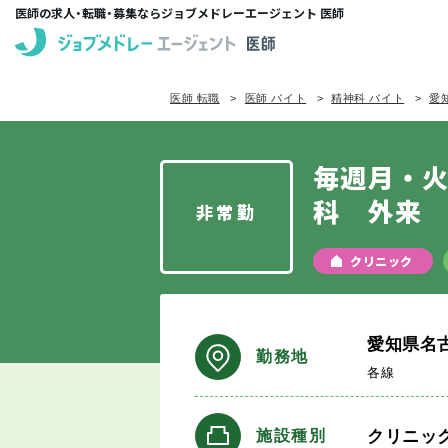
医師の求人・転職・募集ならジョブメドレーエージェント 医師
医師 転職
医師 バイト
精神科 バイト
愛
毎週月・火
科 外来
非常勤
クリニック
愛知県名
勤務地
各線
クリニッ
施設種別