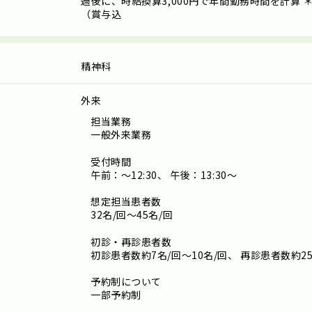
過後に、時給換算3,000円で年間勤務時間を計算 ＊
（賞与込
精神科
外来
担当業務
一般外来業務
受付時間
午前：～12:30、 午後：13:30～
想定担当患者数
32名/回～45名/回
初診・再診患者数
初診患者数約7名/回～10名/回、 再診患者数約25
予約制について
一部予約制