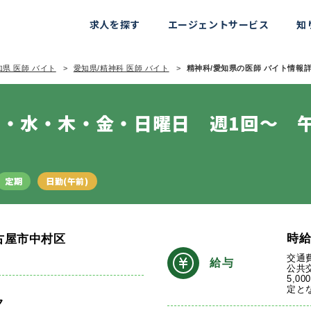
求人を探す
エージェントサービス
知
知県 医師 バイト
愛知県/精神科 医師 バイト
精神科/愛知県の医師 バイト情報詳細
・水・木・金・日曜日 週1回～ 
定期
日勤(午前)
時
古屋市中村区
交通
給与
公共
5,0
定と
ク