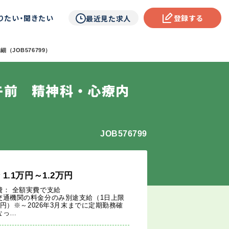
りたい・聞きたい
登録する
最近見た求人
（JOB576799）
午前 精神科・心療内
JOB576799
給
1.1
万円
～1.2
万円
費： 全額実費で支給
交通機関の料金分のみ別途支給（1日上限
00円）※～2026年3月末までに定期勤務確
なっ…