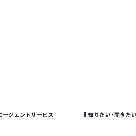
エージェントサービス
知りたい・聞きた
エージェントサービスTOP
転職成功事例
サービスの流れ
医師の転職マニュア