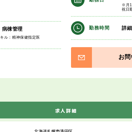
※月
祝日
詳
勤務時間
、病棟管理
スキル：精神保健指定医
お問
求人詳細
北海道札幌市清田区