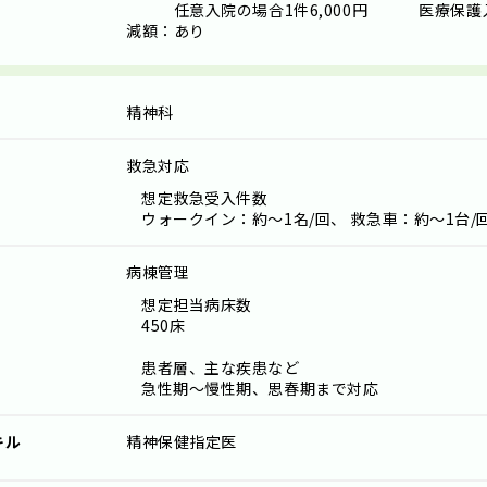
任意入院の場合1件6,000円 医療保護入院以
減額：あり
精神科
救急対応
想定救急受入件数
ウォークイン：約～1名/回、 救急車：約～1台/
病棟管理
想定担当病床数
450床
患者層、主な疾患など
急性期～慢性期、思春期まで対応
キル
精神保健指定医