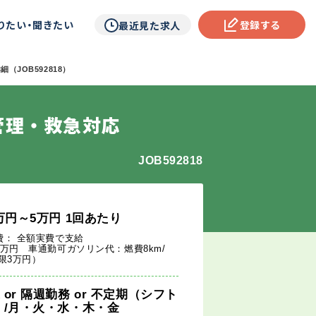
りたい・聞きたい
登録する
最近見た求人
（JOB592818）
管理・救急対応
JOB592818
万円
～5
万円
1回あたり
費： 全額実費で支給
3万円 車通勤可ガソリン代：燃費8km/
上限3万円）
週
or
隔週勤務
or
不定期（シフト
）
/月・火・水・木・金