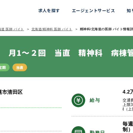
求人を探す
エージェントサービス
知
海道 医師 バイト
北海道/精神科 医師 バイト
精神科/北海道の医師 バイト情報詳細
 月1～２回 当直 精神科 病棟
定期
当直
4.2
幌市清田区
給与
交通
上限
ℓ（
毎
制
勤務日