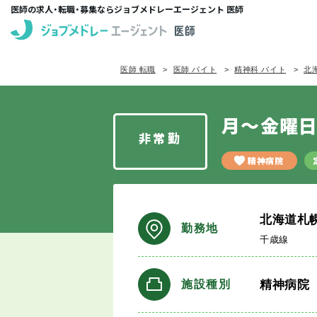
医師の求人・転職・募集ならジョブメドレーエージェント 医師
医師 転職
医師 バイト
精神科 バイト
北
月～金曜日
非常勤
精神病院
北海道札
勤務地
千歳線
精神病院
施設種別