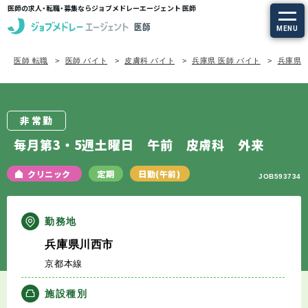
医師の求人・転職・募集ならジョブメドレーエージェント 医師
MENU
医師 転職
医師 バイト
皮膚科 バイト
兵庫県 医師 バイト
兵庫県/
求人を探す
常勤の求人
非常勤
定期非常勤の求人
毎月第3・5週土曜日 午前 皮膚科 外来
特集から探す
クリニック
定期
日勤(午前)
JOB593734
エージェントサービス
勤務地
兵庫県川西市
エージェントサービスTOP
京都本線
サービスの流れ
施設種別