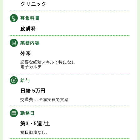
クリニック
キャリアアドバイザー紹介
募集科目
医師の求人・転職Q&A
皮膚科
知りたい・聞きたい
業務内容
外来
転職成功事例
必要な経験スキル：特になし
電子カルテ
医師の転職マニュアル
給与
データで見る医師の平均年収
日給
5
万円
交通費： 全額実費で支給
医師に役立つ取材記事
勤務日
大学医局紹介
第3・5週
/土
祝日勤務なし。