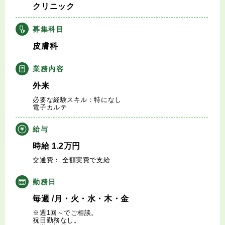
クリニック
キャリアアドバイザー紹介
募集科目
医師の求人・転職Q&A
皮膚科
知りたい・聞きたい
業務内容
外来
転職成功事例
必要な経験スキル：特になし
電子カルテ
医師の転職マニュアル
給与
データで見る医師の平均年収
時給
1.2
万円
交通費： 全額実費で支給
医師に役立つ取材記事
勤務日
大学医局紹介
毎週
/月・火・水・木・金
※週1回～でご相談。
祝日勤務なし。