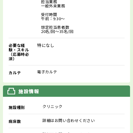
担当業務
一般外来業務
受付時間
午前：9:30～
想定担当患者数
20名/回～35名/回
特になし
必要な経
験・スキル
（応募時必
須）
電子カルテ
カルテ
施設情報
クリニック
施設種別
詳細はお問い合わせください
病床数