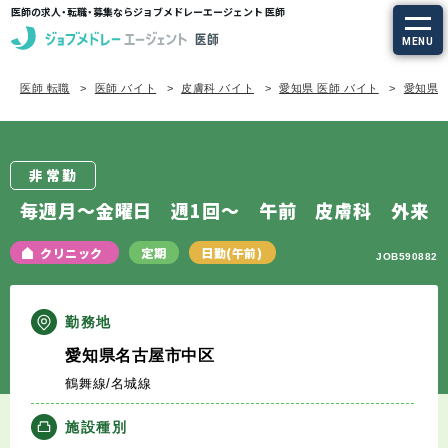
医師の求人・転職・募集ならジョブメドレーエージェント 医師
MENU
医師 転職
医師 バイト
皮膚科 バイト
愛知県 医師 バイト
愛知県/
求人を探す
常勤の求人
非常勤
定期非常勤の求人
毎週月～金曜日 週1回～ 午前 皮膚科 外来
特集から探す
クリニック
定期
日勤(午前)
JOB590882
エージェントサービス
勤務地
愛知県名古屋市中区
エージェントサービスTOP
鶴舞線/名城線
サービスの流れ
施設種別