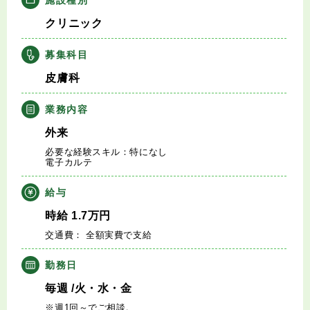
キャリアアドバイザー紹介
クリニック
医師の求人・転職Q&A
募集科目
皮膚科
知りたい・聞きたい
業務内容
転職成功事例
外来
必要な経験スキル：特になし
医師の転職マニュアル
電子カルテ
給与
データで見る医師の平均年収
時給
1.7
万円
交通費： 全額実費で支給
医師に役立つ取材記事
勤務日
大学医局紹介
毎週
/火・水・金
※週1回～でご相談。