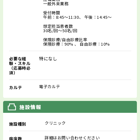
一般外来業務
受付時間
午前：8:45～11:30、 午後：14:45～
想定担当患者数
30名/回～50名/回
保険診療/自由診療比率
保険診療：90% 、 自由診療：10%
特になし
必要な経
験・スキル
（応募時必
須）
電子カルテ
カルテ
施設情報
クリニック
施設種別
詳細はお問い合わせください
病床数