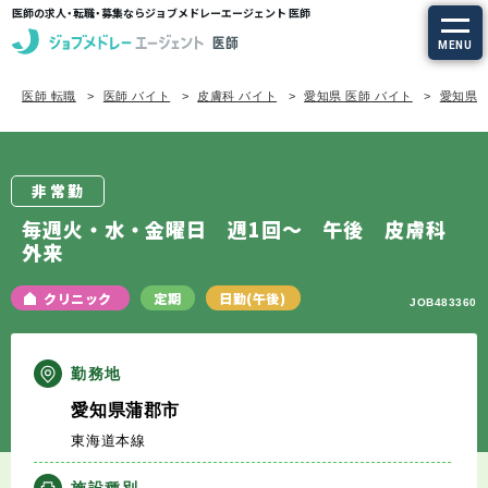
医師の求人・転職・募集ならジョブメドレーエージェント 医師
MENU
医師 転職
医師 バイト
皮膚科 バイト
愛知県 医師 バイト
愛知県/
求人を探す
常勤の求人
非常勤
定期非常勤の求人
毎週火・水・金曜日 週1回～ 午後 皮膚科
外来
特集から探す
クリニック
定期
日勤(午後)
JOB483360
エージェントサービス
勤務地
エージェントサービスTOP
愛知県蒲郡市
東海道本線
サービスの流れ
施設種別