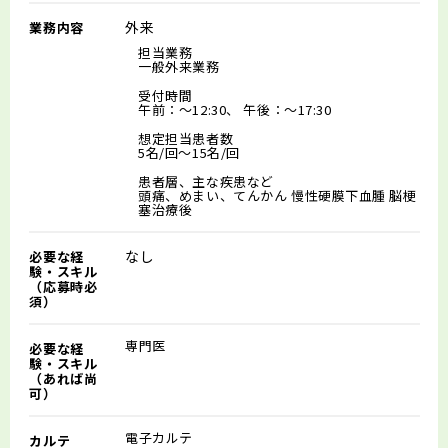
外来
業務内容
担当業務
一般外来業務
受付時間
午前：～12:30、 午後：～17:30
想定担当患者数
5名/回～15名/回
患者層、主な疾患など
頭痛、めまい、てんかん 慢性硬膜下血腫 脳梗
塞治療後
なし
必要な経
験・スキル
（応募時必
須）
専門医
必要な経
験・スキル
（あれば尚
可）
電子カルテ
カルテ