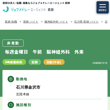
医師の求人・転職・募集ならジョブメドレーエージェント 医師
MENU
医師 転職
医師 バイト
脳神経外科 バイト
石川県 医師 バイト
石川
求人を探す
常勤の求人
非常勤
定期非常勤の求人
毎週金曜日 午前 脳神経外科 外来
特集から探す
療養病院
定期
日勤(午前)
JOB587173
エージェントサービス
勤務地
石川県金沢市
エージェントサービスTOP
北陸本線
サービスの流れ
施設種別