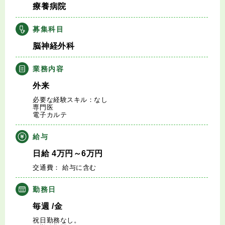
療養病院
キャリアアドバイザー紹介
募集科目
医師の求人・転職Q&A
脳神経外科
知りたい・聞きたい
業務内容
外来
転職成功事例
必要な経験スキル：なし
専門医
電子カルテ
医師の転職マニュアル
給与
データで見る医師の平均年収
日給
4
万円
～6
万円
交通費： 給与に含む
医師に役立つ取材記事
勤務日
大学医局紹介
毎週
/金
祝日勤務なし。