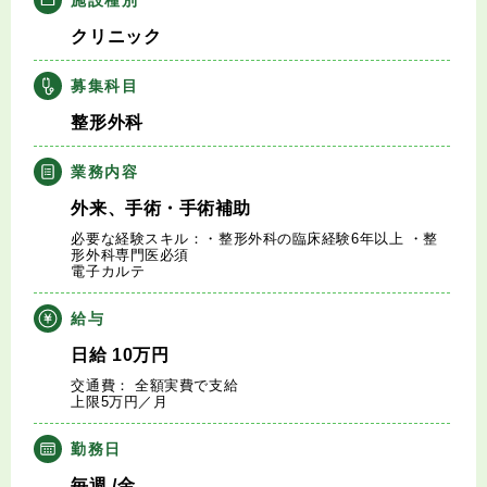
キャリアアドバイザー紹介
クリニック
医師の求人・転職Q&A
募集科目
整形外科
知りたい・聞きたい
業務内容
転職成功事例
外来、手術・手術補助
必要な経験スキル：・整形外科の臨床経験6年以上 ・整
医師の転職マニュアル
形外科専門医必須
電子カルテ
データで見る医師の平均年収
給与
日給
10
万円
医師に役立つ取材記事
交通費： 全額実費で支給
上限5万円／月
大学医局紹介
勤務日
毎週
/金