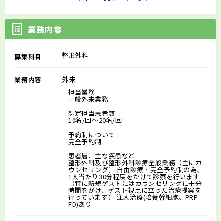
業務内容
整形外科
募集科目
外来
業務内容
担当業務
一般外来業務
想定担当患者数
10名/回～20名/回
予約制について
完全予約制
患者層、主な疾患など
整形外科及び整形外科診療全般業務（主にカ
ウンセリング） 自由診療・完全予約制の為、
1人当たり30分程度をかけて診察を行います
（特に新規ゲストにはカウンセリングに十分
時間をかけ、ゲスト視点に立った治療提案を
行っています） 注入治療(培養幹細胞、PRP-
FD)あり