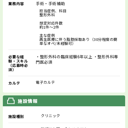
手術・手術補助
業務内容
担当症例、科目
整形外科
想定対応件数
約1件～2件
主な症例
再生医療に伴う脂肪採取あり（30分程度の簡
単なオペ/未経験可）
・整形外科の臨床経験6年以上 ・整形外科専
必要な経
験・スキル
門医必須
（応募時必
須）
電子カルテ
カルテ
施設情報
クリニック
施設種別