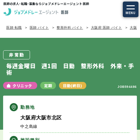
医師の求人・転職・募集ならジョブメドレーエージェント 医師
MENU
医師 転職
医師 バイト
整形外科 バイト
大阪府 医師 バイト
大阪府
求人を探す
常勤の求人
非常勤
定期非常勤の求人
毎週金曜日 週1回 日勤 整形外科 外来・手
術
特集から探す
クリニック
定期
日勤(終日)
JOB594486
エージェントサービス
勤務地
エージェントサービスTOP
大阪府大阪市北区
中之島線
サービスの流れ
施設種別