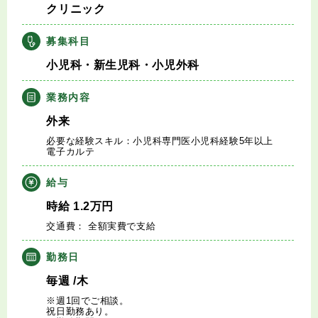
クリニック
キャリアアドバイザー紹介
募集科目
医師の求人・転職Q&A
小児科・新生児科・小児外科
知りたい・聞きたい
業務内容
外来
転職成功事例
必要な経験スキル：小児科専門医小児科経験5年以上
電子カルテ
医師の転職マニュアル
給与
データで見る医師の平均年収
時給
1.2
万円
交通費： 全額実費で支給
医師に役立つ取材記事
勤務日
大学医局紹介
毎週
/木
※週1回でご相談。
祝日勤務あり。