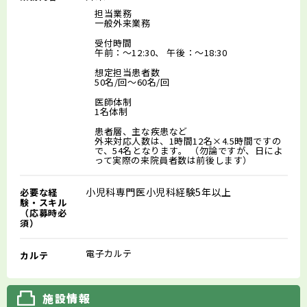
担当業務
一般外来業務
受付時間
午前：～12:30、 午後：～18:30
想定担当患者数
50名/回～60名/回
医師体制
1名体制
患者層、主な疾患など
外来対応人数は、1時間12名×4.5時間ですの
で、54名となります。 （勿論ですが、日によ
って実際の来院員者数は前後します）
小児科専門医小児科経験5年以上
必要な経
験・スキル
（応募時必
須）
電子カルテ
カルテ
施設情報