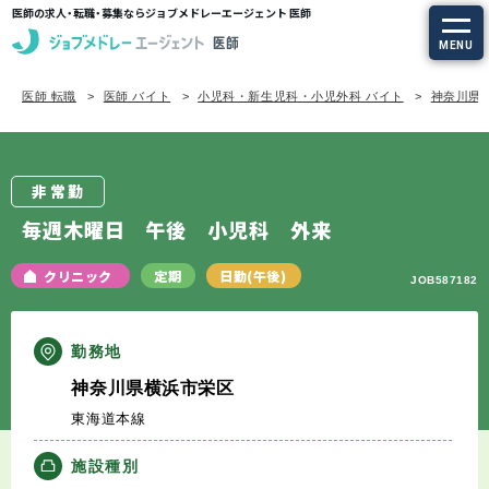
医師の求人・転職・募集ならジョブメドレーエージェント 医師
MENU
医師 転職
医師 バイト
小児科・新生児科・小児外科 バイト
神奈川県 
求人を探す
常勤の求人
非常勤
定期非常勤の求人
毎週木曜日 午後 小児科 外来
特集から探す
クリニック
定期
日勤(午後)
JOB587182
エージェントサービス
勤務地
神奈川県横浜市栄区
エージェントサービスTOP
東海道本線
サービスの流れ
施設種別