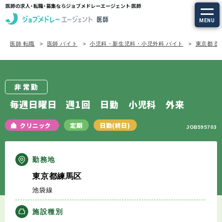
医師の求人・転職・募集ならジョブメドレーエージェント 医師
MENU
医師 転職
医師 バイト
小児科・新生児科・小児外科 バイト
東京都 医
求人を探す
常勤の求人
非常勤
定期非常勤の求人
毎週日曜日 週1回 日勤 小児科 外来
特集から探す
クリニック
定期
日勤(終日)
JOB595703
エージェントサービス
勤務地
東京都練馬区
エージェントサービスTOP
池袋線
サービスの流れ
施設種別