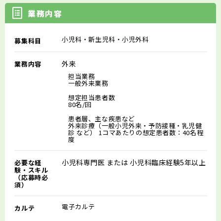
業務内容
小児科・新生児科・小児外科
募集科目
外来
業務内容
担当業務
一般外来業務
想定担当患者数
80名/回
患者層、主な疾患など
外来診療（一般小児外来・予防接種・乳児健
診 など） 1コマあたりの想定患者数：40名程
度
小児科専門医 または 小児科臨床経験5年以上
必要な経
験・スキル
（応募時必
須）
電子カルテ
カルテ