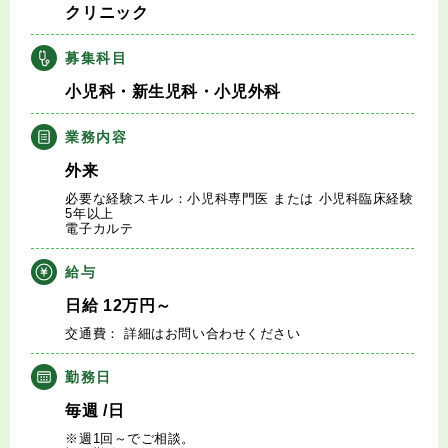
クリニック
キャリアアドバイザー紹介
募集科目
医師の求人・転職Q&A
小児科・新生児科・小児外科
知りたい・聞きたい
業務内容
外来
転職成功事例
必要な経験スキル：小児科専門医 または 小児科臨床経験
5年以上
電子カルテ
医師の転職マニュアル
給与
データで見る医師の平均年収
日給
12
万円
～
交通費： 詳細はお問い合わせください
医師に役立つ取材記事
勤務日
大学医局紹介
毎週
/日
※週1回～でご相談。