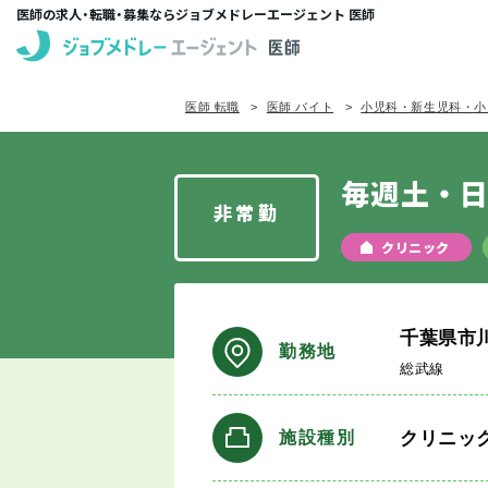
医師の求人・転職・募集ならジョブメドレーエージェント 医師
医師 転職
医師 バイト
小児科・新生児科・小
毎週土・日
非常勤
クリニック
千葉県市
勤務地
総武線
クリニッ
施設種別