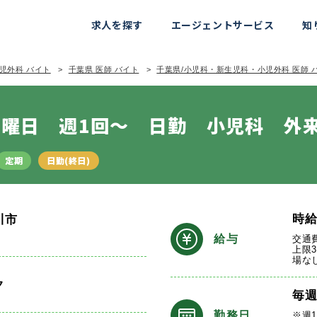
求人を探す
エージェントサービス
知
児外科 バイト
千葉県 医師 バイト
千葉県/小児科・新生児科・小児外科 医師 
曜日 週1回～ 日勤 小児科 外
定期
日勤(終日)
時
川市
給与
交通
上限3
場な
ク
毎
勤務日
※週