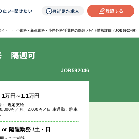
りたい・聞きたい
登録する
最近見た求人
バイト
小児科・新生児科・小児外科/千葉県の医師 バイト情報詳細（JOB592046）
来 隔週可
JOB592046
給
1
万円
～1.1
万円
費： 規定支給
0,000円／月、2,000円／日 車通勤：駐車
し
週
or
隔週勤務
/土・日
1回～でご相談。