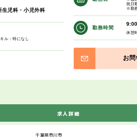
祝日
※勤
新生児科・小児外科
9:0
勤務時間
休憩
スキル：特になし
お問
求人詳細
千葉県市川市