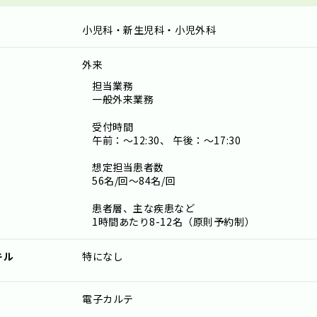
小児科・新生児科・小児外科
外来
担当業務
一般外来業務
受付時間
午前：～12:30、 午後：～17:30
想定担当患者数
56名/回～84名/回
患者層、主な疾患など
1時間あたり8-12名（原則予約制）
キル
特になし
電子カルテ