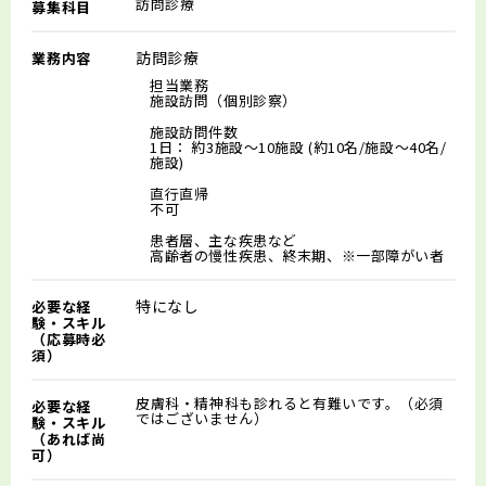
訪問診療
募集科目
訪問診療
業務内容
担当業務
施設訪問（個別診察）
施設訪問件数
1日： 約3施設～10施設 (約10名/施設～40名/
施設)
直行直帰
不可
患者層、主な疾患など
高齢者の慢性疾患、終末期、※一部障がい者
特になし
必要な経
験・スキル
（応募時必
須）
皮膚科・精神科も診れると有難いです。（必須
必要な経
ではございません）
験・スキル
（あれば尚
可）