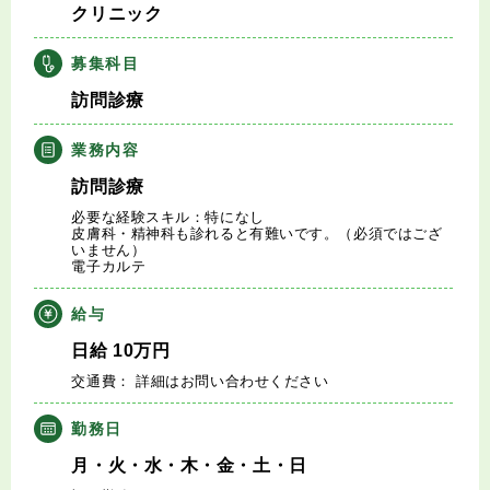
クリニック
キャリアアドバイザー紹介
募集科目
医師の求人・転職Q&A
訪問診療
知りたい・聞きたい
業務内容
訪問診療
転職成功事例
必要な経験スキル：特になし
皮膚科・精神科も診れると有難いです。（必須ではござ
いません）
医師の転職マニュアル
電子カルテ
給与
データで見る医師の平均年収
日給
10
万円
医師に役立つ取材記事
交通費： 詳細はお問い合わせください
勤務日
大学医局紹介
月・火・水・木・金・土・日