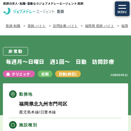
医師の求人・転職・募集ならジョブメドレーエージェント 医師
MENU
医師 転職
医師 バイト
訪問診療 バイト
福岡県 医師 バイト
福岡県
求人を探す
常勤の求人
非常勤
定期非常勤の求人
毎週月～日曜日 週1回～ 日勤 訪問診療
特集から探す
クリニック
定期
日勤(終日)
JOB550911
エージェントサービス
勤務地
福岡県北九州市門司区
エージェントサービスTOP
鹿児島本線/日豊本線
サービスの流れ
施設種別