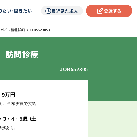
りたい・聞きたい
登録する
最近見た求人
バイト情報詳細（JOB552305）
 訪問診療
JOB552305
給
9
万円
費： 全額実費で支給
・3・4・5週
/土
勤務あり。