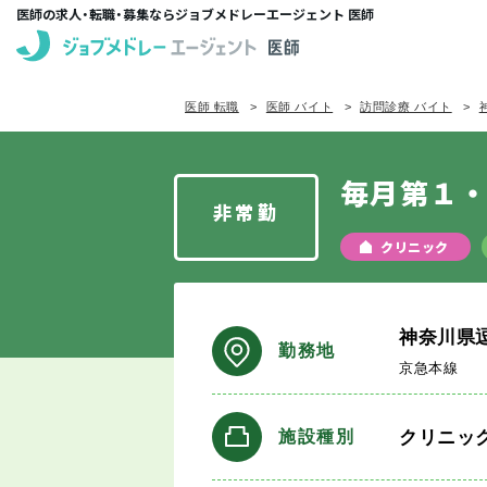
医師の求人・転職・募集ならジョブメドレーエージェント 医師
医師 転職
医師 バイト
訪問診療 バイト
毎月第１
非常勤
クリニック
神奈川県
勤務地
京急本線
クリニッ
施設種別