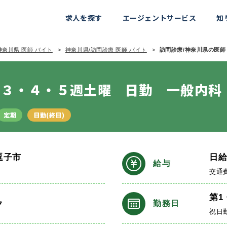
求人を探す
エージェントサービス
知
神奈川県 医師 バイト
神奈川県/訪問診療 医師 バイト
訪問診療/神奈川県の医師 
・３・４・５週土曜 日勤 一般内科
定期
日勤(終日)
逗子市
日
給与
交通
第1
ク
勤務日
祝日