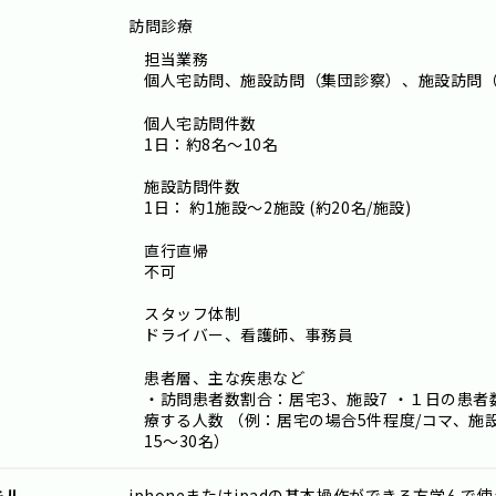
訪問診療
担当業務
個人宅訪問、施設訪問（集団診察）、施設訪問
個人宅訪問件数
1日：約8名～10名
施設訪問件数
1日： 約1施設～2施設 (約20名/施設)
直行直帰
不可
スタッフ体制
ドライバー、看護師、事務員
患者層、主な疾患など
・訪問患者数割合：居宅3、施設7 ・１日の患
療する人数 （例：居宅の場合5件程度/コマ、施
15～30名）
キル
iphoneまたはipadの基本操作ができる方学ん