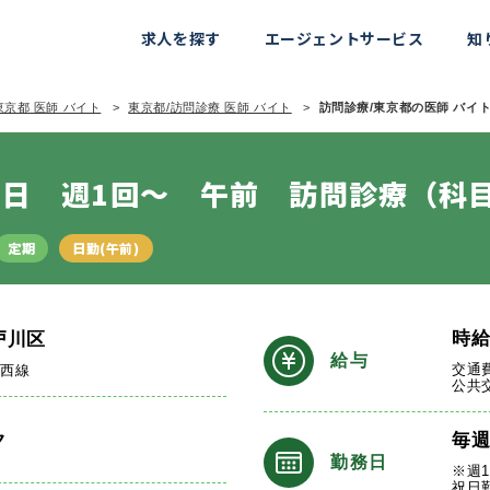
求人を探す
エージェントサービス
知
東京都 医師 バイト
東京都/訪問診療 医師 バイト
訪問診療/東京都の医師 バイト情
日 週1回～ 午前 訪問診療（科
定期
日勤(午前)
時
戸川区
給与
交通
東西線
公共
ク
毎
勤務日
※週
祝日