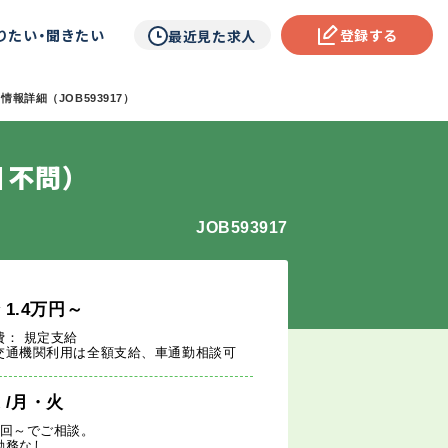
りたい・聞きたい
登録する
最近見た求人
報詳細（JOB593917）
目不問）
JOB593917
給
1.4
万円
～
費： 規定支給
交通機関利用は全額支給、車通勤相談可
週
/月・火
1回～でご相談。
勤務なし。