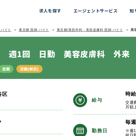
求人を探す
エージェントサービス
知
 バイト
東京都 医師 バイト
東京都/美容外科・美容皮膚科 医師 バイト
美
 週1回 日勤 美容皮膚科 外来
定期
日勤(終日)
時
谷区
給与
交通
月額
ク
毎
勤務日
※週
祝日