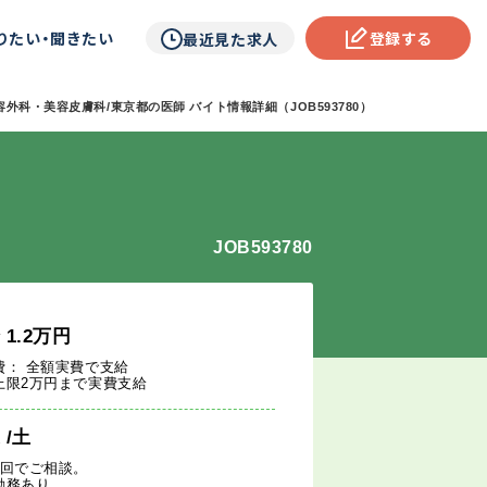
りたい・聞きたい
登録する
最近見た求人
容外科・美容皮膚科/東京都の医師 バイト情報詳細（JOB593780）
JOB593780
給
1.2
万円
費： 全額実費で支給
上限2万円まで実費支給
週
/土
1回でご相談。
勤務あり。