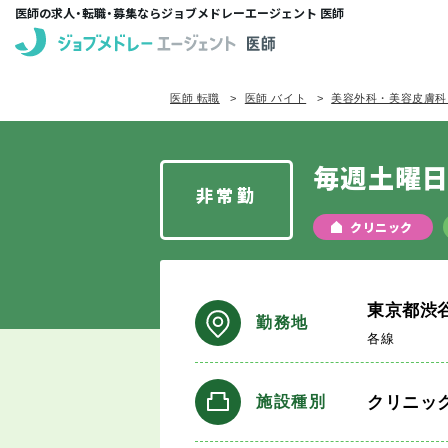
医師の求人・転職・募集ならジョブメドレーエージェント 医師
医師 転職
医師 バイト
美容外科・美容皮膚科
毎週土曜日
非常勤
クリニック
東京都渋
勤務地
各線
クリニッ
施設種別