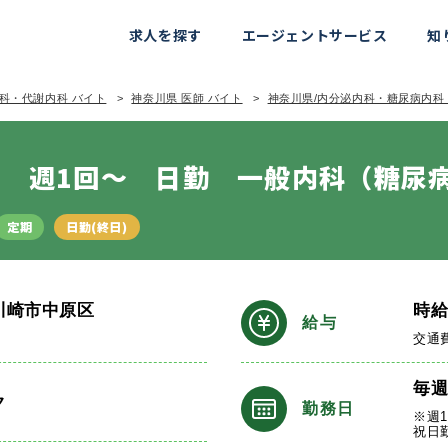
求人を探す
エージェントサービス
知
科・代謝内科 バイト
神奈川県 医師 バイト
神奈川県/内分泌内科・糖尿病内科
 週1回～ 日勤 一般内科（糖尿病
定期
日勤(終日)
川崎市中原区
時
給与
交通
毎
ク
勤務日
※週
祝日