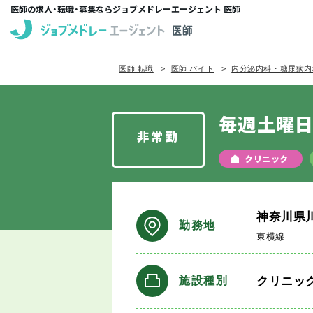
医師の求人・転職・募集ならジョブメドレーエージェント 医師
医師 転職
医師 バイト
内分泌内科・糖尿病内
毎週土曜日
非常勤
クリニック
神奈川県
勤務地
東横線
クリニッ
施設種別