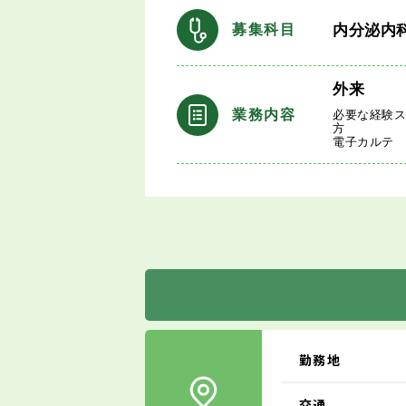
内分泌内
募集科目
外来
業務内容
必要な経験
方
電子カルテ
勤務地
交通