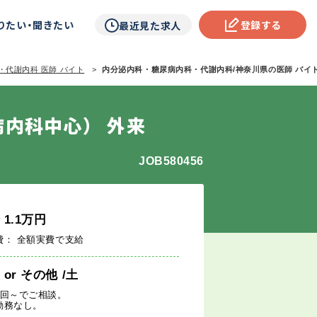
りたい・聞きたい
登録する
最近見た求人
・代謝内科 医師 バイト
内分泌内科・糖尿病内科・代謝内科/神奈川県の医師 バイト情
内科中心） 外来
JOB580456
給
1.1
万円
費： 全額実費で支給
週
or
その他
/土
1回～でご相談。
勤務なし。