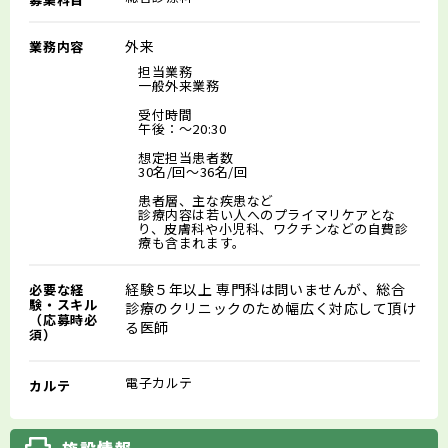
外来
業務内容
担当業務
一般外来業務
受付時間
午後：～20:30
想定担当患者数
30名/回～36名/回
患者層、主な疾患など
診療内容は若い人へのプライマリケアとな
り、皮膚科や小児科、ワクチンなどの自費診
療も含まれます。
経験５年以上 専門科は問いませんが、総合
必要な経
験・スキル
診療のクリニックのため幅広く対応して頂け
（応募時必
る医師
須）
電子カルテ
カルテ