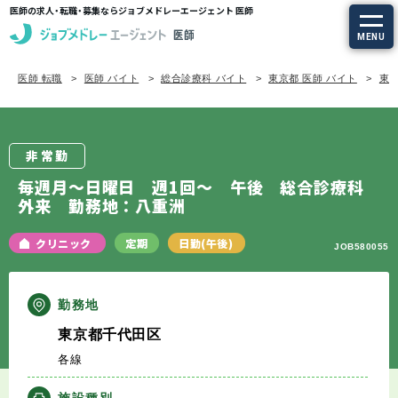
医師の求人・転職・募集ならジョブメドレーエージェント 医師
MENU
医師 転職
医師 バイト
総合診療科 バイト
東京都 医師 バイト
東京
求人を探す
常勤の求人
非常勤
定期非常勤の求人
毎週月～日曜日 週1回～ 午後 総合診療科
外来 勤務地：八重洲
特集から探す
クリニック
定期
日勤(午後)
JOB580055
エージェントサービス
勤務地
エージェントサービスTOP
東京都千代田区
各線
サービスの流れ
施設種別