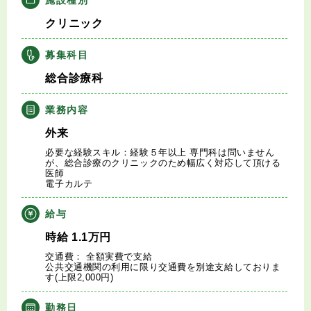
キャリアアドバイザー紹介
クリニック
医師の求人・転職Q&A
募集科目
総合診療科
知りたい・聞きたい
業務内容
転職成功事例
外来
必要な経験スキル：経験５年以上 専門科は問いません
医師の転職マニュアル
が、総合診療のクリニックのため幅広く対応して頂ける
医師
電子カルテ
データで見る医師の平均年収
給与
医師に役立つ取材記事
時給
1.1
万円
交通費： 全額実費で支給
公共交通機関の利用に限り交通費を別途支給しておりま
大学医局紹介
す(上限2,000円)
勤務日