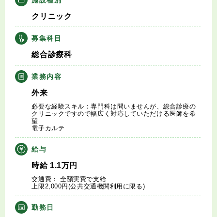
キャリアアドバイザー紹介
クリニック
医師の求人・転職Q&A
募集科目
総合診療科
知りたい・聞きたい
業務内容
転職成功事例
外来
必要な経験スキル：専門科は問いませんが、総合診療の
医師の転職マニュアル
クリニックですので幅広く対応していただける医師を希
望
電子カルテ
データで見る医師の平均年収
給与
医師に役立つ取材記事
時給
1.1
万円
交通費： 全額実費で支給
上限2,000円(公共交通機関利用に限る)
大学医局紹介
勤務日