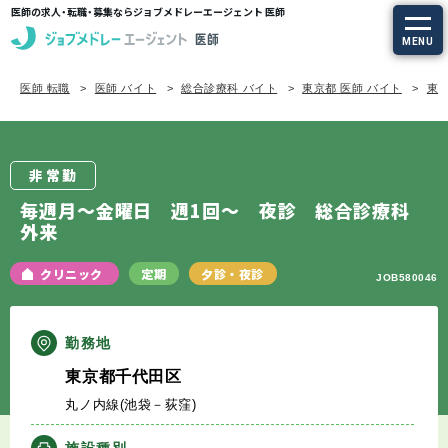
医師の求人・転職・募集ならジョブメドレーエージェント 医師
MENU
医師 転職
医師 バイト
総合診療科 バイト
東京都 医師 バイト
東京
求人を探す
常勤の求人
非常勤
定期非常勤の求人
毎週月～金曜日 週1回～ 夜診 総合診療科
外来
特集から探す
クリニック
定期
夕診・夜診
JOB580046
エージェントサービス
勤務地
エージェントサービスTOP
東京都千代田区
丸ノ内線(池袋－荻窪)
サービスの流れ
施設種別