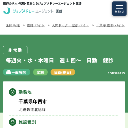
医師の求人・転職・募集ならジョブメドレーエージェント 医師
MENU
医師 転職
医師 バイト
人間ドック・健診 バイト
千葉県 医師 バイト
求人を探す
常勤の求人
非常勤
定期非常勤の求人
毎週火・水・木曜日 週１回～ 日勤 健診
特集から探す
一般病院
定期
日勤(終日)
JOB580115
エージェントサービス
勤務地
千葉県印西市
エージェントサービスTOP
北総鉄道北総線
サービスの流れ
施設種別