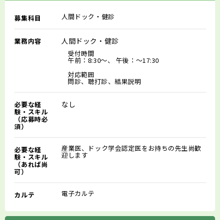
人間ドック・健診
募集科目
人間ドック・健診
業務内容
受付時間
午前：8:30～、 午後：～17:30
対応範囲
問診、聴打診、結果説明
なし
必要な経
験・スキル
（応募時必
須）
産業医、ドック学会認定医をお持ちの先生尚歓
必要な経
迎します
験・スキル
（あれば尚
可）
電子カルテ
カルテ