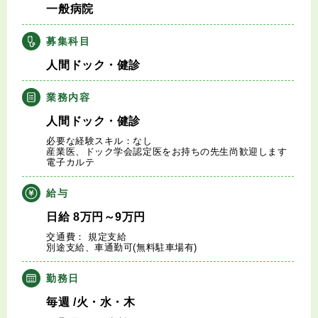
一般病院
キャリアアドバイザー紹介
募集科目
医師の求人・転職Q&A
人間ドック・健診
知りたい・聞きたい
業務内容
人間ドック・健診
転職成功事例
必要な経験スキル：なし
産業医、ドック学会認定医をお持ちの先生尚歓迎します
電子カルテ
医師の転職マニュアル
給与
データで見る医師の平均年収
日給
8
万円
～9
万円
交通費： 規定支給
医師に役立つ取材記事
別途支給、車通勤可(無料駐車場有)
勤務日
大学医局紹介
毎週
/火・水・木