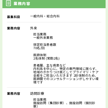
業務内容
一般内科・総合内科
募集科目
外来
業務内容
担当業務
一般外来業務
想定担当患者数
70名/回
医師体制
2名体制 (常勤2名)
患者層、主な疾患など
内科系を中心に、特定の専門領域に限らず、
地域のかかりつけ医としてプライマリ・ケア
全般をご担当いただきます 2診体制のため、
医師間でのコンサルテーションがしやすい環
境です
訪問診療
業務内容
担当業務
施設訪問（集団診察）、施設訪問（個別診
察）