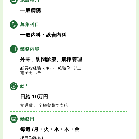
キャリアアドバイザー紹介
一般病院
医師の求人・転職Q&A
募集科目
一般内科・総合内科
知りたい・聞きたい
業務内容
転職成功事例
外来、訪問診療、病棟管理
必要な経験スキル：経験5年以上
医師の転職マニュアル
電子カルテ
給与
データで見る医師の平均年収
日給
10
万円
交通費： 全額実費で支給
医師に役立つ取材記事
勤務日
大学医局紹介
毎週
/月・火・水・木・金
祝日勤務あり。