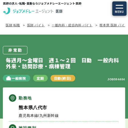
医師の求人・転職・募集ならジョブメドレーエージェント 医師
MENU
医師 転職
医師 バイト
一般内科・総合内科 バイト
熊本県 医師 バイ
求人を探す
常勤の求人
非常勤
定期非常勤の求人
毎週月～金曜日 週１～２回 日勤 一般内科
外来・訪問診療・病棟管理
特集から探す
一般病院
定期
日勤(終日)
JOB594404
エージェントサービス
勤務地
エージェントサービスTOP
熊本県八代市
鹿児島本線/九州新幹線
サービスの流れ
施設種別