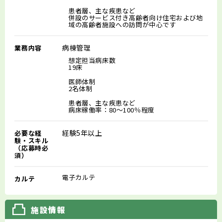
患者層、主な疾患など
併設のサービス付き高齢者向け住宅および地
域の高齢者施設への訪問が中心です
病棟管理
業務内容
想定担当病床数
19床
医師体制
2名体制
患者層、主な疾患など
病床稼働率：80～100％程度
経験5年以上
必要な経
験・スキル
（応募時必
須）
電子カルテ
カルテ
施設情報