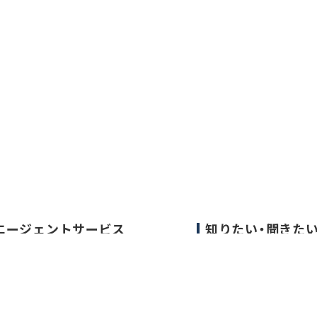
エージェントサービス
知りたい・聞きた
エージェントサービスTOP
転職成功事例
サービスの流れ
医師の転職マニュア
キャリアアドバイザー紹介
データで見る医師の
医師の求人・転職Q&A
医師に役立つ取材記