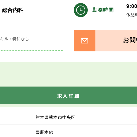
9:0
・総合内科
勤務時間
休憩
スキル：特になし
お問
求人詳細
熊本県熊本市中央区
豊肥本線