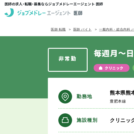
医師の求人・転職・募集ならジョブメドレーエージェント 医師
医師 転職
医師 バイト
一般内科・総合内科 
毎週月～
非常勤
クリニック
熊本県熊
勤務地
豊肥本線
クリニッ
施設種別