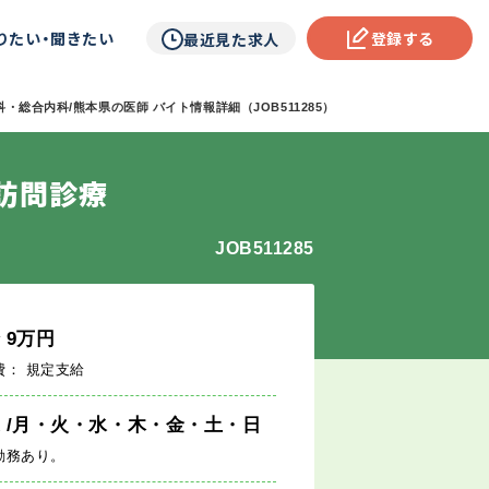
りたい・聞きたい
登録する
最近見た求人
・総合内科/熊本県の医師 バイト情報詳細（JOB511285）
訪問診療
JOB511285
給
9
万円
費： 規定支給
週
/月・火・水・木・金・土・日
勤務あり。