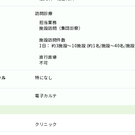
訪問診療
担当業務
施設訪問（集団診察）
施設訪問件数
1日： 約3施設～10施設 (約1名/施設～40名/施設
直行直帰
不可
キル
特になし
電子カルテ
クリニック