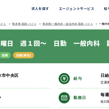
求人を探す
エージェントサービス
知
バイト
熊本県 医師 バイト
熊本県/一般内科・総合内科 医師 バイト
一般内科
日曜日 週１回～ 日勤 一般内科 
定期
日勤(終日)
本市中央区
日
給与
交通
毎
ク
勤務日
祝日