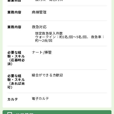
募集科目
病棟管理
業務内容
救急対応
業務内容
想定救急受入件数
ウォークイン：約1名/回～5名/回、 救急車：
約～2台/回
ナート/挿管
必要な経
験・スキル
（応募時必
須）
縫合ができる方歓迎
必要な経
験・スキル
（あれば尚
可）
電子カルテ
カルテ