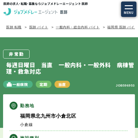
医師の求人・転職・募集ならジョブメドレーエージェント 医師
MENU
医師 転職
医師 バイト
一般内科・総合内科 バイト
福岡県 医師 バイ
求人を探す
常勤の求人
非常勤
定期非常勤の求人
毎週日曜日 当直 一般内科・一般外科 病棟管
理・救急対応
特集から探す
一般病院
定期
当直
JOB596953
エージェントサービス
勤務地
エージェントサービスTOP
福岡県北九州市小倉北区
小倉線
サービスの流れ
施設種別