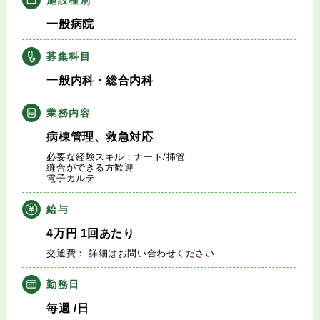
キャリアアドバイザー紹介
一般病院
医師の求人・転職Q&A
募集科目
一般内科・総合内科
知りたい・聞きたい
業務内容
転職成功事例
病棟管理、救急対応
必要な経験スキル：ナート/挿管
医師の転職マニュアル
縫合ができる方歓迎
電子カルテ
データで見る医師の平均年収
給与
4
万円
1回あたり
医師に役立つ取材記事
交通費： 詳細はお問い合わせください
大学医局紹介
勤務日
毎週
/日