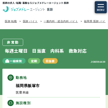
医師の求人・転職・募集ならジョブメドレーエージェント 医師
MENU
医師 転職
医師 バイト
一般内科・総合内科 バイト
福岡県 医師 バイ
求人を探す
常勤の求人
非常勤
定期非常勤の求人
毎週土曜日 日当直 内科系 救急対応
特集から探す
一般病院
定期
日当直
JOB594439
エージェントサービス
勤務地
福岡県飯塚市
エージェントサービスTOP
筑豊本線
サービスの流れ
施設種別