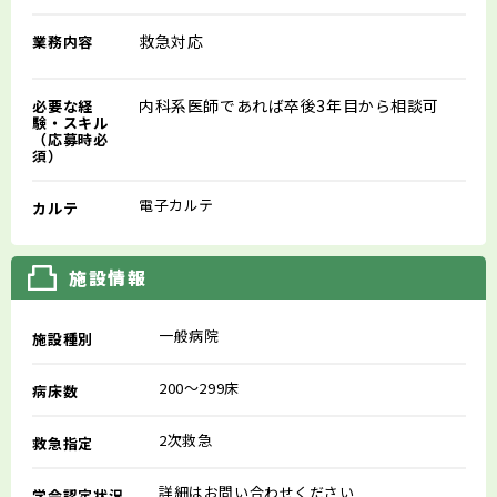
救急対応
業務内容
内科系医師であれば卒後3年目から相談可
必要な経
験・スキル
（応募時必
須）
電子カルテ
カルテ
施設情報
一般病院
施設種別
200～299床
病床数
2次救急
救急指定
詳細はお問い合わせください
学会認定状況