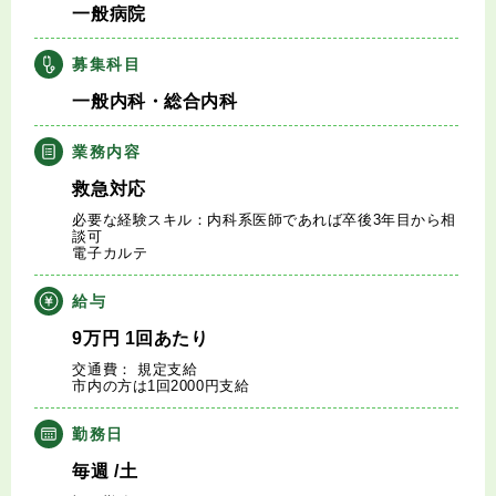
一般病院
キャリアアドバイザー紹介
募集科目
医師の求人・転職Q&A
一般内科・総合内科
知りたい・聞きたい
業務内容
救急対応
転職成功事例
必要な経験スキル：内科系医師であれば卒後3年目から相
談可
電子カルテ
医師の転職マニュアル
給与
データで見る医師の平均年収
9
万円
1回あたり
交通費： 規定支給
医師に役立つ取材記事
市内の方は1回2000円支給
勤務日
大学医局紹介
毎週
/土