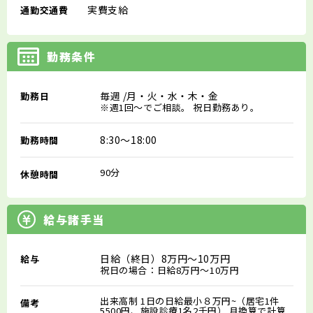
実費支給
通勤交通費
勤務条件
毎週
/月・火・水・木・金
勤務日
※週1回～でご相談。 祝日勤務あり。
8:30～18:00
勤務時間
90分
休憩時間
給与諸手当
日給（終日）8万円～10万円
給与
祝日の場合：日給8万円～10万円
出来高制 1日の日給最小８万円~（居宅1件
備考
5500円、施設診療1名2千円） 月換算で計算