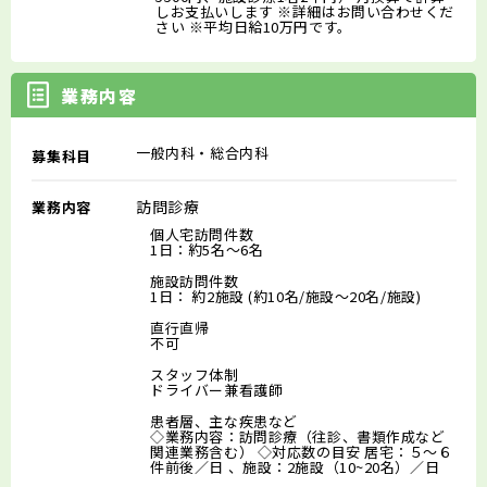
しお支払いします ※詳細はお問い合わせくだ
さい ※平均日給10万円です。
業務内容
一般内科・総合内科
募集科目
訪問診療
業務内容
個人宅訪問件数
1日：約5名～6名
施設訪問件数
1日： 約2施設 (約10名/施設～20名/施設)
直行直帰
不可
スタッフ体制
ドライバー兼看護師
患者層、主な疾患など
◇業務内容：訪問診療（往診、書類作成など
関連業務含む） ◇対応数の目安 居宅：５～６
件前後／日 、施設：2施設（10~20名）／日