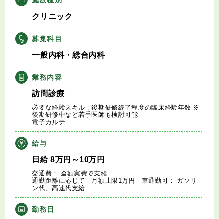
キャリアアドバイザー紹介
クリニック
医師の求人・転職Q&A
募集科目
一般内科・総合内科
知りたい・聞きたい
業務内容
転職成功事例
訪問診療
必要な経験スキル：後期研修終了程度の臨床経験年数 ※
医師の転職マニュアル
後期研修中など若手医師も検討可能
電子カルテ
データで見る医師の平均年収
給与
日給
8
万円
～10
万円
医師に役立つ取材記事
交通費： 全額実費で支給
通勤距離に応じて 月額上限1万円 車通勤可： ガソリ
ン代、高速代支給
大学医局紹介
勤務日