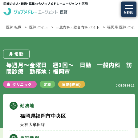
医師の求人・転職・募集ならジョブメドレーエージェント 医師
MENU
医師 転職
医師 バイト
一般内科・総合内科 バイト
福岡県 医師 バイ
求人を探す
常勤の求人
非常勤
定期非常勤の求人
毎週月～金曜日 週1回～ 日勤 一般内科 訪
問診療 勤務地：福岡市
特集から探す
クリニック
定期
日勤(終日)
JOB589912
エージェントサービス
勤務地
エージェントサービスTOP
福岡県福岡市中央区
天神大牟田線
サービスの流れ
施設種別