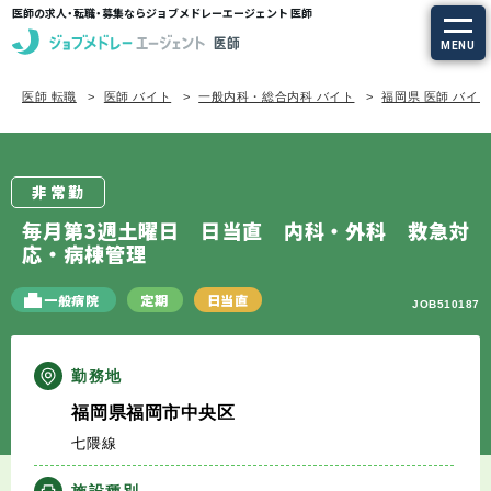
医師の求人・転職・募集ならジョブメドレーエージェント 医師
MENU
医師 転職
医師 バイト
一般内科・総合内科 バイト
福岡県 医師 バイ
求人を探す
常勤の求人
非常勤
定期非常勤の求人
毎月第3週土曜日 日当直 内科・外科 救急対
応・病棟管理
特集から探す
一般病院
定期
日当直
JOB510187
エージェントサービス
勤務地
エージェントサービスTOP
福岡県福岡市中央区
七隈線
サービスの流れ
施設種別