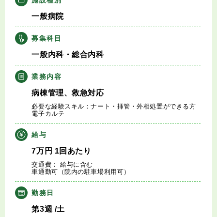
キャリアアドバイザー紹介
一般病院
医師の求人・転職Q&A
募集科目
一般内科・総合内科
知りたい・聞きたい
業務内容
転職成功事例
病棟管理、救急対応
必要な経験スキル：ナート・挿管・外相処置ができる方
医師の転職マニュアル
電子カルテ
給与
データで見る医師の平均年収
7
万円
1回あたり
交通費： 給与に含む
医師に役立つ取材記事
車通勤可（院内の駐車場利用可）
大学医局紹介
勤務日
第3週
/土