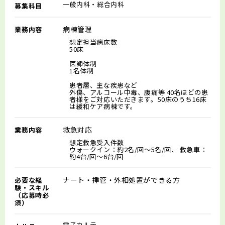
一般内科・総合内科
募集科目
病棟管理
業務内容
想定担当病床数
50床
医師体制
1名体制
患者層、主な疾患など
外傷、アルコール中毒、腹痛等 40名ほどの患
者様をご対応いただきます。50床のうち16床
は緩和ケア病棟です。
救急対応
業務内容
想定救急受入件数
ウォークイン：約2名/回～5名/回、 救急車：
約4台/回～6台/回
ナート・挿管・外相処置ができる方
必要な経
験・スキル
（応募時必
須）
電子カルテ